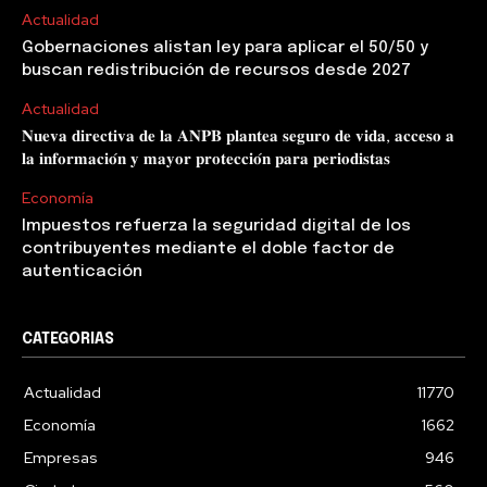
Actualidad
Gobernaciones alistan ley para aplicar el 50/50 y
buscan redistribución de recursos desde 2027
Actualidad
𝐍𝐮𝐞𝐯𝐚 𝐝𝐢𝐫𝐞𝐜𝐭𝐢𝐯𝐚 𝐝𝐞 𝐥𝐚 𝐀𝐍𝐏𝐁 𝐩𝐥𝐚𝐧𝐭𝐞𝐚 𝐬𝐞𝐠𝐮𝐫𝐨 𝐝𝐞 𝐯𝐢𝐝𝐚, 𝐚𝐜𝐜𝐞𝐬𝐨 𝐚
𝐥𝐚 𝐢𝐧𝐟𝐨𝐫𝐦𝐚𝐜𝐢𝐨́𝐧 𝐲 𝐦𝐚𝐲𝐨𝐫 𝐩𝐫𝐨𝐭𝐞𝐜𝐜𝐢𝐨́𝐧 𝐩𝐚𝐫𝐚 𝐩𝐞𝐫𝐢𝐨𝐝𝐢𝐬𝐭𝐚𝐬
Economía
Impuestos refuerza la seguridad digital de los
contribuyentes mediante el doble factor de
autenticación
CATEGORIAS
Actualidad
11770
Economía
1662
Empresas
946