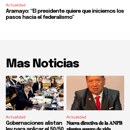
Actualidad
Aramayo: “El presidente quiere que iniciemos los
pasos hacia el federalismo”
Mas Noticias
Actualidad
Actualidad
Gobernaciones alistan
𝐍𝐮𝐞𝐯𝐚 𝐝𝐢𝐫𝐞𝐜𝐭𝐢𝐯𝐚 𝐝𝐞 𝐥𝐚 𝐀𝐍𝐏𝐁
ley para aplicar el 50/50
𝐩𝐥𝐚𝐧𝐭𝐞𝐚 𝐬𝐞𝐠𝐮𝐫𝐨 𝐝𝐞 𝐯𝐢𝐝𝐚,