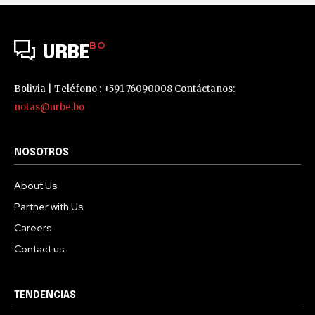
BO
URBE
Bolivia | Teléfono : +591 76090008 Contáctanos:
notas@urbe.bo
NOSOTROS
About Us
Partner with Us
Careers
Contact us
TENDENCIAS