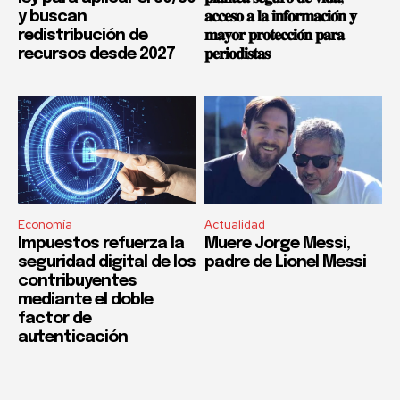
y buscan
𝐚𝐜𝐜𝐞𝐬𝐨 𝐚 𝐥𝐚 𝐢𝐧𝐟𝐨𝐫𝐦𝐚𝐜𝐢𝐨́𝐧 𝐲
redistribución de
𝐦𝐚𝐲𝐨𝐫 𝐩𝐫𝐨𝐭𝐞𝐜𝐜𝐢𝐨́𝐧 𝐩𝐚𝐫𝐚
recursos desde 2027
𝐩𝐞𝐫𝐢𝐨𝐝𝐢𝐬𝐭𝐚𝐬
Economía
Actualidad
Impuestos refuerza la
Muere Jorge Messi,
seguridad digital de los
padre de Lionel Messi
contribuyentes
mediante el doble
factor de
autenticación