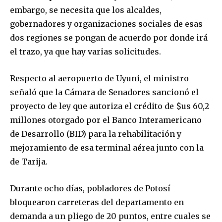
Join our community of
embargo, se necesita que los alcaldes,
SUBSCRIBERS and be part of the
gobernadores y organizaciones sociales de esas
conversation.
dos regiones se pongan de acuerdo por donde irá
el trazo, ya que hay varias solicitudes.
To subscribe, simply enter your email address on our website
or click the subscribe button below. Don't worry, we respect
your privacy and won't spam your inbox. Your information is
Respecto al aeropuerto de Uyuni, el ministro
safe with us.
señaló que la Cámara de Senadores sancionó el
proyecto de ley que autoriza el crédito de $us 60,2
millones otorgado por el Banco Interamericano
de Desarrollo (BID) para la rehabilitación y
mejoramiento de esa terminal aérea junto con la
SUBSCRIBE
de Tarija.
I've read and accept the
Privacy Policy
.
Durante ocho días, pobladores de Potosí
bloquearon carreteras del departamento en
demanda a un pliego de 20 puntos, entre cuales se