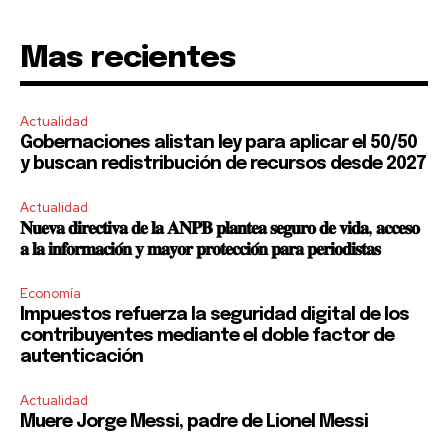
Mas recientes
Actualidad
Gobernaciones alistan ley para aplicar el 50/50
y buscan redistribución de recursos desde 2027
Actualidad
𝐍𝐮𝐞𝐯𝐚 𝐝𝐢𝐫𝐞𝐜𝐭𝐢𝐯𝐚 𝐝𝐞 𝐥𝐚 𝐀𝐍𝐏𝐁 𝐩𝐥𝐚𝐧𝐭𝐞𝐚 𝐬𝐞𝐠𝐮𝐫𝐨 𝐝𝐞 𝐯𝐢𝐝𝐚, 𝐚𝐜𝐜𝐞𝐬𝐨
𝐚 𝐥𝐚 𝐢𝐧𝐟𝐨𝐫𝐦𝐚𝐜𝐢𝐨́𝐧 𝐲 𝐦𝐚𝐲𝐨𝐫 𝐩𝐫𝐨𝐭𝐞𝐜𝐜𝐢𝐨́𝐧 𝐩𝐚𝐫𝐚 𝐩𝐞𝐫𝐢𝐨𝐝𝐢𝐬𝐭𝐚𝐬
Economía
Impuestos refuerza la seguridad digital de los
contribuyentes mediante el doble factor de
autenticación
Actualidad
Muere Jorge Messi, padre de Lionel Messi