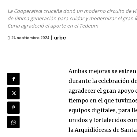
La Cooperativa cruceña donó un moderno circuito de vid
de última generación para cuidar y modernizar el gran í
Curia agradeció el aporte en el Tedeum
|
urbe
24 septiembre 2024
Ambas mejoras se estrena
durante la celebración d
agradecer el gran apoyo 
tiempo en el que tuvimos
equipos digitales, para ll
unidos y fortalecidos co
la Arquidiócesis de Santa