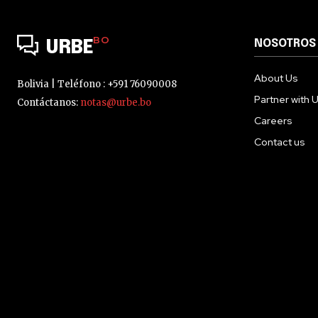
BO
NOSOTROS
URBE
About Us
Bolivia | Teléfono : +591 76090008
Partner with 
Contáctanos:
notas@urbe.bo
Careers
Contact us