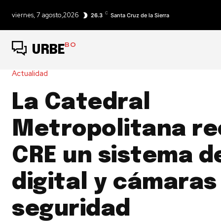
C
viernes, 7 agosto,2026
26.3
Santa Cruz de la Sierra
BO
URBE
Actualidad
La Catedral
Metropolitana re
CRE un sistema d
digital y cámaras
seguridad