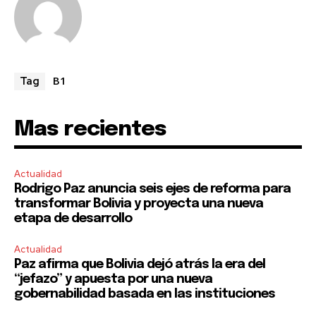
To subscribe, simply enter your email address on our website
or click the subscribe button below. Don't worry, we respect
your privacy and won't spam your inbox. Your information is
safe with us.
B1
Tag
Mas recientes
SUBSCRIBE
Actualidad
Rodrigo Paz anuncia seis ejes de reforma para
I've read and accept the
Privacy Policy
.
transformar Bolivia y proyecta una nueva
etapa de desarrollo
Actualidad
Paz afirma que Bolivia dejó atrás la era del
“jefazo” y apuesta por una nueva
gobernabilidad basada en las instituciones