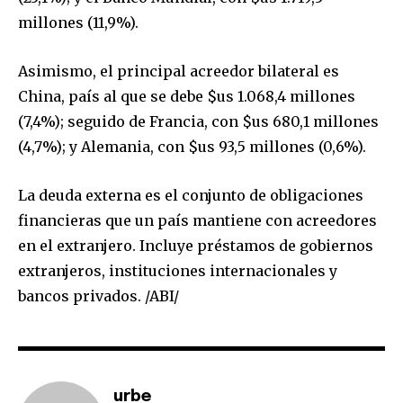
millones (11,9%).
Asimismo, el principal acreedor bilateral es
China, país al que se debe $us 1.068,4 millones
(7,4%); seguido de Francia, con $us 680,1 millones
(4,7%); y Alemania, con $us 93,5 millones (0,6%).
La deuda externa es el conjunto de obligaciones
financieras que un país mantiene con acreedores
en el extranjero. Incluye préstamos de gobiernos
extranjeros, instituciones internacionales y
bancos privados. /ABI/
Join our community of
SUBSCRIBERS and be part of the
conversation.
urbe