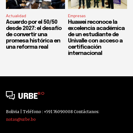
Actualidad
Empresas
Acuerdo por el 50/50
Huawei reconoce la
desde 2027: el desafío
excelencia académica
de convertir una
de un estudiante de
promesa histórica en
Univalle con acceso a
una reforma real
certificación
internacional
BO
URBE
Bolivia | Teléfono : +591 76090008 Contáctanos:
notas@urbe.bo