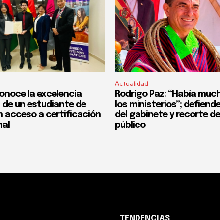
Actualidad
onoce la excelencia
Rodrigo Paz: “Había much
de un estudiante de
los ministerios”; defiend
n acceso a certificación
del gabinete y recorte d
nal
público
TENDENCIAS