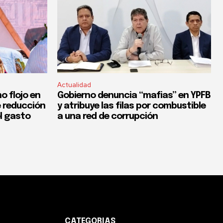
Actualidad
o flojo en
Gobierno denuncia “mafias” en YPFB
e reducción
y atribuye las filas por combustible
el gasto
a una red de corrupción
CATEGORIAS