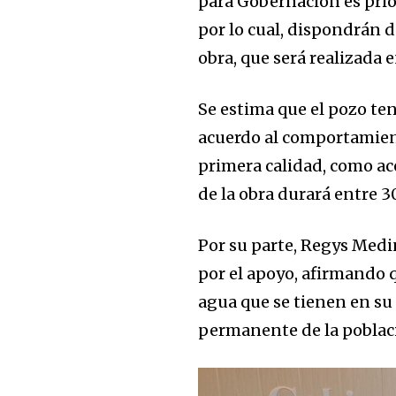
para Gobernación es prior
por lo cual, dispondrán 
obra, que será realizada
Se estima que el pozo te
acuerdo al comportamient
primera calidad, como ac
de la obra durará entre 30
Por su parte, Regys Medi
Join our commu
por el apoyo, afirmando 
SUBSCRIBERS an
agua que se tienen en su
of the conversa
permanente de la poblac
To subscribe, simply enter your e
the subscribe button below. Don'