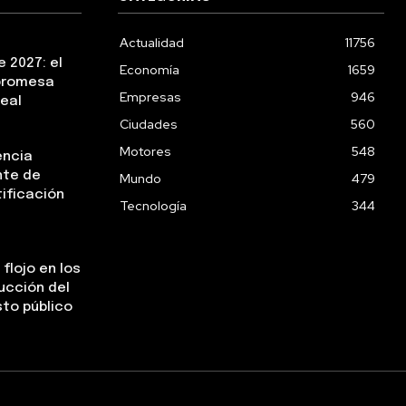
Actualidad
11756
 2027: el
Economía
1659
 promesa
Empresas
946
real
Ciudades
560
Motores
548
encia
nte de
Mundo
479
tificación
Tecnología
344
flojo en los
ucción del
sto público