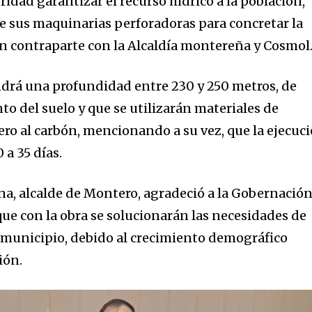
idad garantizar el recurso hídrico a la población,
de sus maquinarias perforadoras para concretar la
 en contraparte con la Alcaldía montereña y Cosmol
ndrá una profundidad entre 230 y 250 metros, de
o del suelo y que se utilizarán materiales de
ero al carbón, mencionando a su vez, que la ejecuc
 a 35 días.
na, alcalde de Montero, agradeció a la Gobernació
nity of
que con la obra se solucionarán las necesidades de
d be part
 municipio, debido al crecimiento demográfico
tion.
ión.
mail address on our website or click
t worry, we respect your privacy and
I've read and a