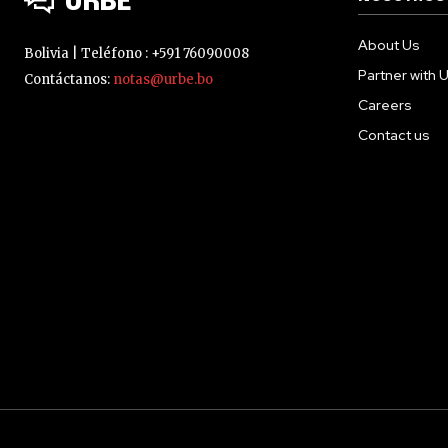
URBE
About Us
Bolivia | Teléfono : +591 76090008
Partner with 
Contáctanos:
notas@urbe.bo
Careers
Contact us