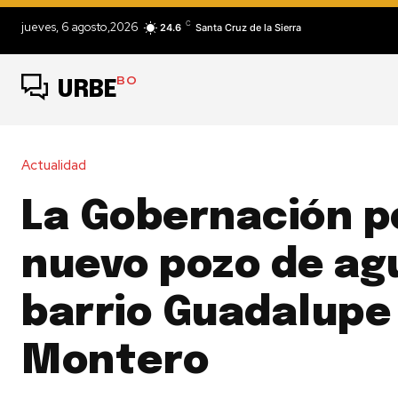
C
jueves, 6 agosto,2026
24.6
Santa Cruz de la Sierra
BO
URBE
Actualidad
La Gobernación p
nuevo pozo de agu
barrio Guadalupe
Montero