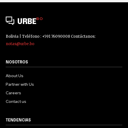
BO
URBE
Bolivia | Teléfono : +591 76090008 Contáctanos:
notas@urbe.bo
NOSOTROS
About Us
Partner with Us
Careers
Contact us
TENDENCIAS