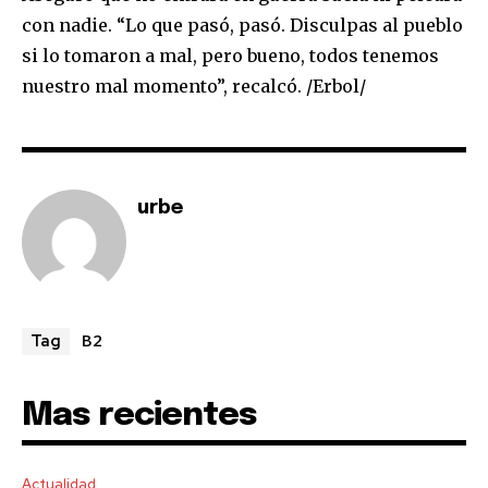
con nadie. “Lo que pasó, pasó. Disculpas al pueblo
si lo tomaron a mal, pero bueno, todos tenemos
nuestro mal momento”, recalcó. /Erbol/
urbe
Join our community of
SUBSCRIBERS and be part of the
conversation.
B2
Tag
To subscribe, simply enter your email address on our website
or click the subscribe button below. Don't worry, we respect
Mas recientes
your privacy and won't spam your inbox. Your information is
safe with us.
Actualidad