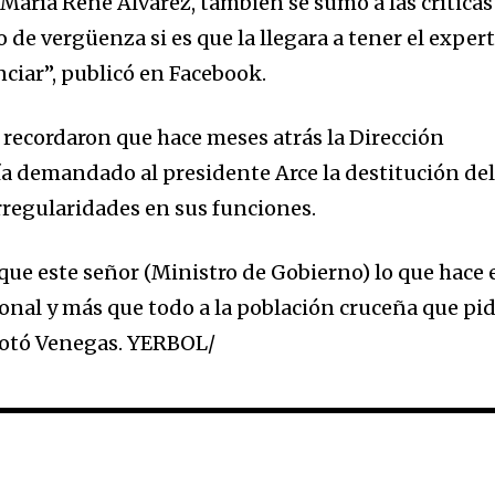
María René Álvarez, también se sumó a las críticas
de vergüenza si es que la llegara a tener el exper
ciar”, publicó en Facebook.
 recordaron que hace meses atrás la Dirección
ía demandado al presidente Arce la destitución de
rregularidades en sus funciones.
que este señor (Ministro de Gobierno) lo que hace 
ional y más que todo a la población cruceña que pi
cotó Venegas. YERBOL/