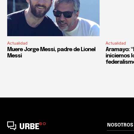
Actualidad
Actualidad
Muere Jorge Messi, padre de Lionel
Aramayo: “E
Messi
iniciemos l
federalism
BO
NOSOTROS
URBE