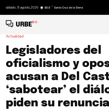
C
sábado, 8 agosto,2026
30.5
Santa Cruz de la Sierra
BO
URBE
Actualidad
Legisladores del
oficialismo y opo
acusan a Del Cast
‘sabotear’ el diál
piden su renunci