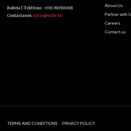
About Us
Bolivia | Teléfono : +591 76090008
Partner with 
Contáctanos:
notas@urbe.bo
Careers
Contact us
TERMS AND CONDITIONS
PRIVACY POLICY