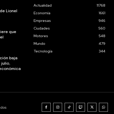
Actualidad
11768
de Lionel
Economía
1661
Empresas
946
Ciudades
560
uiere que
Motores
548
el
Mundo
479
Tecnología
344
ación baja
julio,
a económica
ados