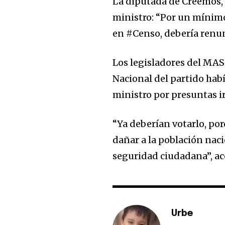
La diputada de Creemos, 
ministro: “Por un mínimo 
en #Censo, debería renun
Los legisladores del MAS
Nacional del partido hab
ministro por presuntas i
“Ya deberían votarlo, por
dañar a la población nac
seguridad ciudadana”, a
Urbe