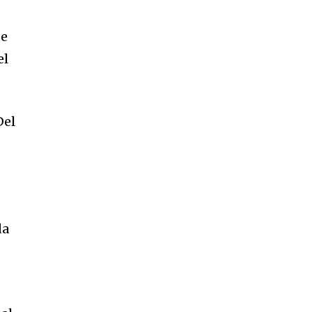
se
el
Del
da