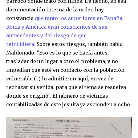
párroco donde trató con niños. De hecho, en esa
documentación interna de la orden hay
constancia
que tanto los superiores en España,
Roma y América eran conscientes de sus
antecedentes y del riesgo de que
reincidiera.
Sobre estos riesgos, también habla
Maldonado: “Eso es lo que se hacía antes,
trasladar de un lugar a otro el problema, y no
impedían que esté en contacto con la población
vulnerable (…) lo admitieron aquí, en vez de
Join our community of
rechazar su venida, para que el tema se resuelva
SUBSCRIBERS and be part of the
conversation.
donde se originó”. El número de víctimas
contabilizadas de este jesuita ya ascienden a ocho.
To subscribe, simply enter your email address on our website
or click the subscribe button below. Don't worry, we respect
your privacy and won't spam your inbox. Your information is
safe with us.