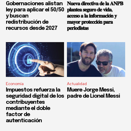
Gobernaciones alistan
𝐍𝐮𝐞𝐯𝐚 𝐝𝐢𝐫𝐞𝐜𝐭𝐢𝐯𝐚 𝐝𝐞 𝐥𝐚 𝐀𝐍𝐏𝐁
ley para aplicar el 50/50
𝐩𝐥𝐚𝐧𝐭𝐞𝐚 𝐬𝐞𝐠𝐮𝐫𝐨 𝐝𝐞 𝐯𝐢𝐝𝐚,
y buscan
𝐚𝐜𝐜𝐞𝐬𝐨 𝐚 𝐥𝐚 𝐢𝐧𝐟𝐨𝐫𝐦𝐚𝐜𝐢𝐨́𝐧 𝐲
redistribución de
𝐦𝐚𝐲𝐨𝐫 𝐩𝐫𝐨𝐭𝐞𝐜𝐜𝐢𝐨́𝐧 𝐩𝐚𝐫𝐚
recursos desde 2027
𝐩𝐞𝐫𝐢𝐨𝐝𝐢𝐬𝐭𝐚𝐬
Economía
Actualidad
Impuestos refuerza la
Muere Jorge Messi,
seguridad digital de los
padre de Lionel Messi
contribuyentes
mediante el doble
factor de
autenticación