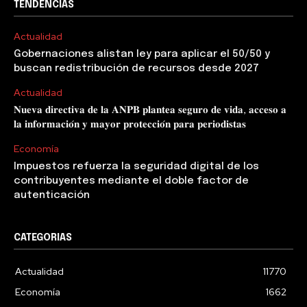
TENDENCIAS
Actualidad
Gobernaciones alistan ley para aplicar el 50/50 y
buscan redistribución de recursos desde 2027
Actualidad
𝐍𝐮𝐞𝐯𝐚 𝐝𝐢𝐫𝐞𝐜𝐭𝐢𝐯𝐚 𝐝𝐞 𝐥𝐚 𝐀𝐍𝐏𝐁 𝐩𝐥𝐚𝐧𝐭𝐞𝐚 𝐬𝐞𝐠𝐮𝐫𝐨 𝐝𝐞 𝐯𝐢𝐝𝐚, 𝐚𝐜𝐜𝐞𝐬𝐨 𝐚
𝐥𝐚 𝐢𝐧𝐟𝐨𝐫𝐦𝐚𝐜𝐢𝐨́𝐧 𝐲 𝐦𝐚𝐲𝐨𝐫 𝐩𝐫𝐨𝐭𝐞𝐜𝐜𝐢𝐨́𝐧 𝐩𝐚𝐫𝐚 𝐩𝐞𝐫𝐢𝐨𝐝𝐢𝐬𝐭𝐚𝐬
Economía
Impuestos refuerza la seguridad digital de los
contribuyentes mediante el doble factor de
autenticación
CATEGORIAS
Actualidad
11770
Economía
1662