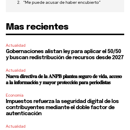
“Me puede acusar de haber encubierto”
Mas recientes
Actualidad
Gobernaciones alistan ley para aplicar el 50/50
y buscan redistribución de recursos desde 2027
Actualidad
𝐍𝐮𝐞𝐯𝐚 𝐝𝐢𝐫𝐞𝐜𝐭𝐢𝐯𝐚 𝐝𝐞 𝐥𝐚 𝐀𝐍𝐏𝐁 𝐩𝐥𝐚𝐧𝐭𝐞𝐚 𝐬𝐞𝐠𝐮𝐫𝐨 𝐝𝐞 𝐯𝐢𝐝𝐚, 𝐚𝐜𝐜𝐞𝐬𝐨
𝐚 𝐥𝐚 𝐢𝐧𝐟𝐨𝐫𝐦𝐚𝐜𝐢𝐨́𝐧 𝐲 𝐦𝐚𝐲𝐨𝐫 𝐩𝐫𝐨𝐭𝐞𝐜𝐜𝐢𝐨́𝐧 𝐩𝐚𝐫𝐚 𝐩𝐞𝐫𝐢𝐨𝐝𝐢𝐬𝐭𝐚𝐬
Economía
Impuestos refuerza la seguridad digital de los
contribuyentes mediante el doble factor de
autenticación
Actualidad