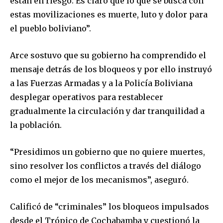
están en riesgo. Es claro que lo que se busca con
Join our community of
estas movilizaciones es muerte, luto y dolor para
SUBSCRIBERS and be part of the
el pueblo boliviano”.
conversation.
Arce sostuvo que su gobierno ha comprendido el
To subscribe, simply enter your email address on our website
mensaje detrás de los bloqueos y por ello instruyó
or click the subscribe button below. Don't worry, we respect
your privacy and won't spam your inbox. Your information is
a las Fuerzas Armadas y a la Policía Boliviana
safe with us.
desplegar operativos para restablecer
gradualmente la circulación y dar tranquilidad a
la población.
“Presidimos un gobierno que no quiere muertes,
SUBSCRIBE
sino resolver los conflictos a través del diálogo
como el mejor de los mecanismos”, aseguró.
I've read and accept the
Privacy Policy
.
Calificó de “criminales” los bloqueos impulsados
desde el Trópico de Cochabamba y cuestionó la