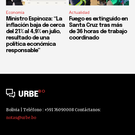
Economía
Actualidad
Ministro Espinoza: “La
Fuego es extinguido en
inflación baja de cerca
Santa Cruz tras más
del 21% al 4,9% en julio,
de 36 horas de trabajo
resultado de una
coordinado
política económica
responsable”
BO
URBE
Bolivia | Teléfono : +591 76090008 Contáctanos:
notas@urbe.bo