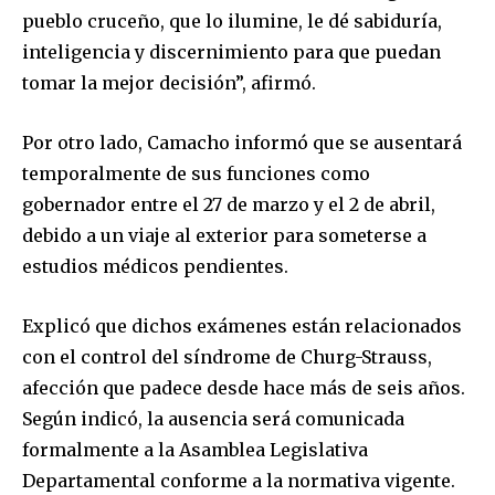
pueblo cruceño, que lo ilumine, le dé sabiduría,
inteligencia y discernimiento para que puedan
tomar la mejor decisión”, afirmó.
Join our community of
Por otro lado, Camacho informó que se ausentará
SUBSCRIBERS and be part of the
temporalmente de sus funciones como
conversation.
gobernador entre el 27 de marzo y el 2 de abril,
debido a un viaje al exterior para someterse a
To subscribe, simply enter your email address on our website
estudios médicos pendientes.
or click the subscribe button below. Don't worry, we respect
your privacy and won't spam your inbox. Your information is
safe with us.
Explicó que dichos exámenes están relacionados
con el control del síndrome de Churg-Strauss,
afección que padece desde hace más de seis años.
Según indicó, la ausencia será comunicada
formalmente a la Asamblea Legislativa
SUBSCRIBE
Departamental conforme a la normativa vigente.