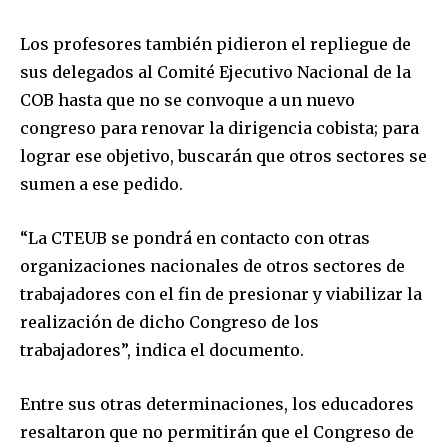
Los profesores también pidieron el repliegue de
sus delegados al Comité Ejecutivo Nacional de la
COB hasta que no se convoque a un nuevo
congreso para renovar la dirigencia cobista; para
lograr ese objetivo, buscarán que otros sectores se
sumen a ese pedido.
Join our community of
“La CTEUB se pondrá en contacto con otras
SUBSCRIBERS and be part of the
organizaciones nacionales de otros sectores de
conversation.
trabajadores con el fin de presionar y viabilizar la
realización de dicho Congreso de los
To subscribe, simply enter your email address on our website
trabajadores”, indica el documento.
or click the subscribe button below. Don't worry, we respect
your privacy and won't spam your inbox. Your information is
safe with us.
Entre sus otras determinaciones, los educadores
resaltaron que no permitirán que el Congreso de