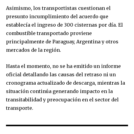
Asimismo, los transportistas cuestionan el
presunto incumplimiento del acuerdo que
establecía el ingreso de 300 cisternas por día. El
combustible transportado proviene
principalmente de Paraguay, Argentina y otros
mercados de la región.
Hasta el momento, no se ha emitido un informe
oficial detallando las causas del retraso ni un
cronograma actualizado de descarga, mientras la
situación continúa generando impacto en la
transitabilidad y preocupación en el sector del
Join our community of
transporte.
SUBSCRIBERS and be part of the
conversation.
To subscribe, simply enter your email address on our website