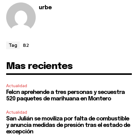
or click the subscribe button below. Don't worry, we respect
urbe
your privacy and won't spam your inbox. Your information is
safe with us.
B2
Tag
SUBSCRIBE
Mas recientes
I've read and accept the
Privacy Policy
.
Actualidad
Felcn aprehende a tres personas y secuestra
520 paquetes de marihuana en Montero
Actualidad
San Julián se moviliza por falta de combustible
y anuncia medidas de presión tras el estado de
excepción