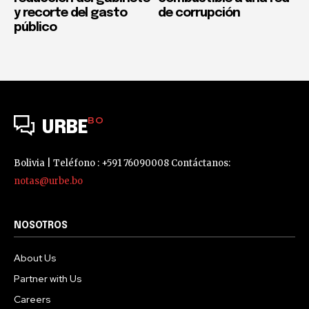
y recorte del gasto
de corrupción
público
BO
URBE
Bolivia | Teléfono : +591 76090008 Contáctanos:
notas@urbe.bo
NOSOTROS
About Us
Partner with Us
Careers