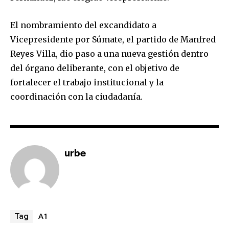
El nombramiento del excandidato a
Vicepresidente por Súmate, el partido de Manfred
Join our community of
Reyes Villa, dio paso a una nueva gestión dentro
SUBSCRIBERS and be part of the
del órgano deliberante, con el objetivo de
conversation.
fortalecer el trabajo institucional y la
To subscribe, simply enter your email address on our website
coordinación con la ciudadanía.
or click the subscribe button below. Don't worry, we respect
your privacy and won't spam your inbox. Your information is
safe with us.
urbe
SUBSCRIBE
A1
Tag
I've read and accept the
Privacy Policy
.