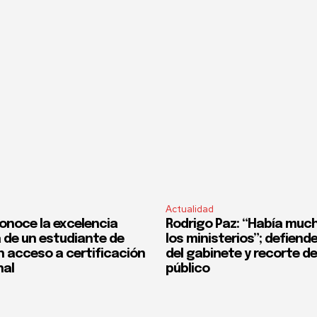
Actualidad
onoce la excelencia
Rodrigo Paz: “Había much
de un estudiante de
los ministerios”; defiend
n acceso a certificación
del gabinete y recorte d
nal
público