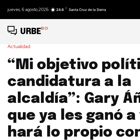
C
jueves, 6 agosto,2026
24.6
Santa Cruz de la Sierra
BO
URBE
Actualidad
“Mi objetivo polít
candidatura a la
alcaldía”: Gary Á
que ya les ganó a 
hará lo propio co