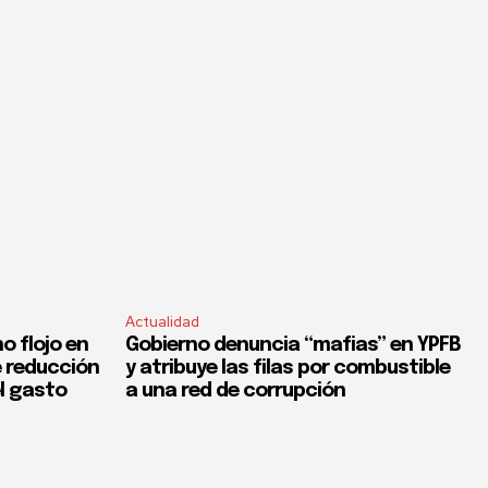
Actualidad
o flojo en
Gobierno denuncia “mafias” en YPFB
e reducción
y atribuye las filas por combustible
el gasto
a una red de corrupción