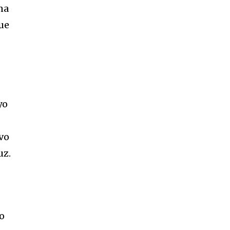
na
que
yo
ivo
uz.
no