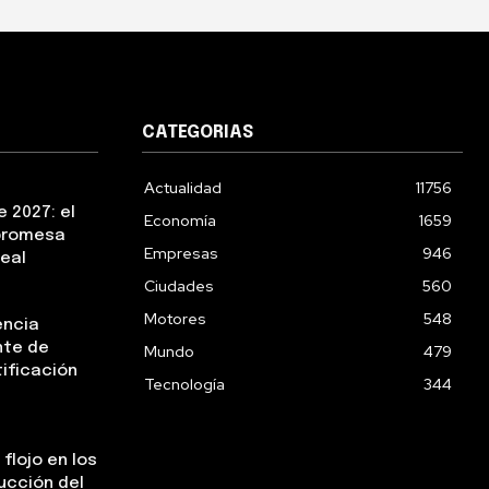
CATEGORIAS
Actualidad
11756
 2027: el
Economía
1659
 promesa
Empresas
946
real
Ciudades
560
Motores
548
encia
nte de
Mundo
479
tificación
Tecnología
344
flojo en los
ucción del