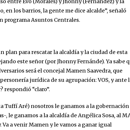
asó entre Evo (Morales) y Jhonny (Fernández) y la
, en los barrios, la gente me dice alcalde”, señaló
en programa Asuntos Centrales.
n plan para rescatar la alcaldía y la ciudad de esta
ejando este señor (por Jhonny Fernánde). Ya sabe 
dversarios será el concejal Mamen Saavedra, que
personería jurídica de su agrupación: VOS, y ante 
? respondió “claro”.
sta Tuffí Aré) nosotros le ganamos a la gobernación
-, le ganamos a la alcaldía de Angélica Sosa, al M
y. Va a venir Mamen y le vamos a ganar igual