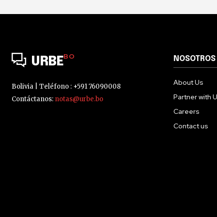
BO
NOSOTROS
URBE
About Us
Bolivia | Teléfono : +591 76090008
Partner with 
Contáctanos:
notas@urbe.bo
Careers
Contact us