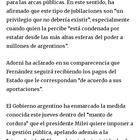
para las arcas públicas. En este sentido, ha
afirmado que este tipo de jubilaciones son “un
privilegio que no debería existir”, especialmente
cuando quien la percibe “está condenada por
estafar desde las más altas esferas del poder a
millones de argentinos”.
Adorni ha aclarado en su comparecencia que
Fernández seguirá recibiendo los pagos del
Join our community of
Estado que le correspondan “de acuerdo a sus
SUBSCRIBERS and be part of the
aportaciones”.
conversation.
El Gobierno argentino ha enmarcado la medida
To subscribe, simply enter your email address on our website
conocida este jueves dentro del “manto de
or click the subscribe button below. Don't worry, we respect
your privacy and won't spam your inbox. Your information is
cordura” que el presidente Milei quiere imponer a
safe with us.
la gestión pública, apelando además a la