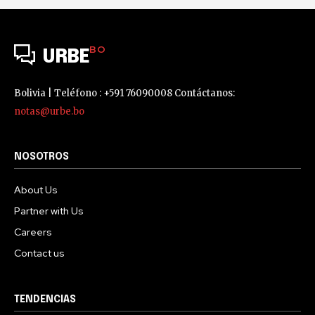
BO
URBE
Bolivia | Teléfono : +591 76090008 Contáctanos:
notas@urbe.bo
NOSOTROS
About Us
Partner with Us
Careers
Contact us
TENDENCIAS