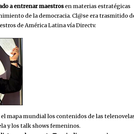
tion.
nado a entrenar maestros
en materias estratégicas
enimiento de la democracia. Cl@se era trasmitido d
mail address on our website or click
t worry, we respect your privacy and
stros de América Latina vía Directv.
I've read and a
mation is safe with us.
n el mapa mundial los contenidos de las telenovelas
la y los talk shows femeninos.