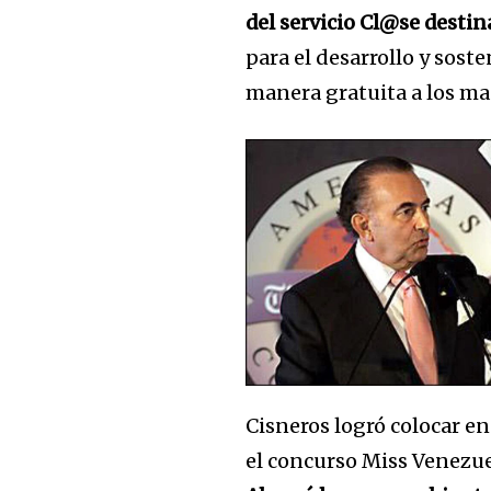
of the conversa
del servicio Cl@se desti
para el desarrollo y sost
To subscribe, simply enter your e
the subscribe button below. Don'
manera gratuita a los mae
won't spam your inbox. Your infor
Cisneros logró colocar e
el concurso Miss Venezue