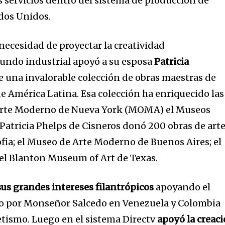
 servicios dentro del sistema de producción de
dos Unidos.
ecesidad de proyectar la creatividad
undo industrial apoyó a su esposa
Patricia
de una invalorable colección de obras maestras de
e América Latina. Esa colección ha enriquecido las
Arte Moderno de Nueva York (MOMA) el Museos
 Patricia Phelps de Cisneros donó 200 obras de arte
ia; el Museo de Arte Moderno de Buenos Aires; el
el Blanton Museum of Art de Texas.
sus grandes intereses filantrópicos
apoyando el
nity of
 por Monseñor Salcedo en Venezuela y Colombia
d be part
etismo. Luego en el sistema Directv
apoyó la creac