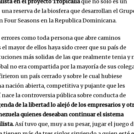
ista en el proyecto Tropicalia
que no solo es un
una reserva de la biosfera que desarrollan el Grup
ón Four Seasons en la Republica Dominicana.
 errores como toda persona que abre caminos
s el mayor de ellos haya sido creer que su país de
tuciones más solidas de las que realmente tenia y 
obal no era compartida por la mayoría de sus coleg
rieron un país cerrado y sobre le cual hubiese
a nación abierta, competitiva y pujante que les
lí nace la controversia pública sobre conducta de
enda de la libertad lo alejó de los empresarios y ot
Venezuela quienes deseaban continuar el sistema
lista.
Así tuvo que, muy a su pesar, jugar el juego 
e tienen más de tres siglos sirviendo a quien esté 