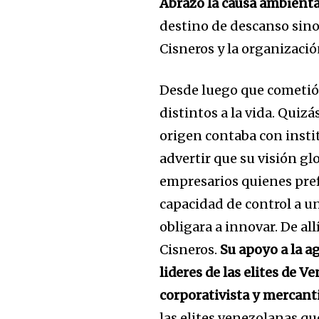
Abrazó la causa ambiental
destino de descanso sino 
Cisneros y la organizaci
Desde luego que cometió
distintos a la vida. Quizá
origen contaba con insti
advertir que su visión gl
empresarios quienes prefi
capacidad de control a un
obligara a innovar. De al
Cisneros.
Su apoyo a la ag
lideres de las elites de 
corporativista y mercanti
las elites venezolanas qu