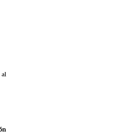
 al
ión