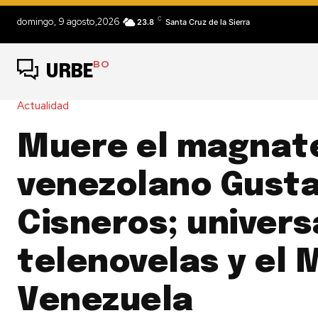
C
domingo, 9 agosto,2026
23.8
Santa Cruz de la Sierra
BO
URBE
Actualidad
Muere el magnat
venezolano Gust
Cisneros; univers
telenovelas y el 
Venezuela