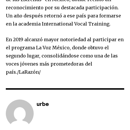
Join our community of
reconocimiento por su destacada participación.
SUBSCRIBERS and be part of the
Un año después retornó a ese país para formarse
conversation.
en la academia International Vocal Training.
To subscribe, simply enter your email address on our website
or click the subscribe button below. Don't worry, we respect
En 2019 alcanzó mayor notoriedad al participar en
your privacy and won't spam your inbox. Your information is
el programa La Voz México, donde obtuvo el
safe with us.
segundo lugar, consolidándose como una de las
voces jóvenes más prometedoras del
país./LaRazón/
SUBSCRIBE
I've read and accept the
Privacy Policy
.
urbe