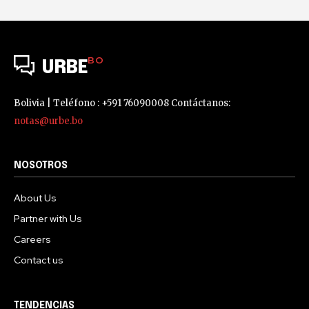
BO
URBE
Bolivia | Teléfono : +591 76090008 Contáctanos:
notas@urbe.bo
NOSOTROS
About Us
Partner with Us
Careers
Contact us
TENDENCIAS