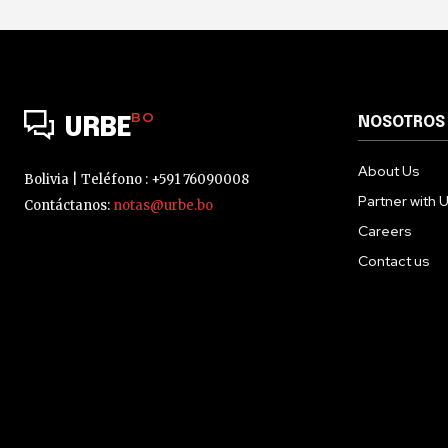
BO
NOSOTROS
URBE
About Us
Bolivia | Teléfono : +591 76090008
Partner with 
Contáctanos:
notas@urbe.bo
Careers
Contact us