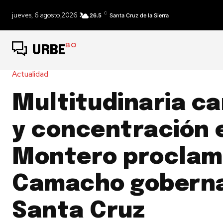
C
jueves, 6 agosto,2026
26.5
Santa Cruz de la Sierra
BO
URBE
Actualidad
Multitudinaria c
y concentración 
Montero proclam
Camacho goberna
Santa Cruz