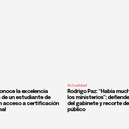
Actualidad
onoce la excelencia
Rodrigo Paz: “Había much
de un estudiante de
los ministerios”; defiend
n acceso a certificación
del gabinete y recorte d
nal
público