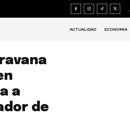
ACTUALIDAD
ECONOMIA
aravana
en
a a
dor de