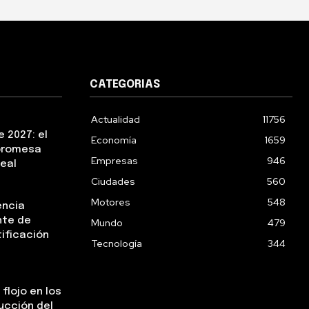
CATEGORIAS
Actualidad
11756
 2027: el
Economía
1659
 promesa
Empresas
946
real
Ciudades
560
Motores
548
encia
nte de
Mundo
479
tificación
Tecnología
344
flojo en los
ucción del