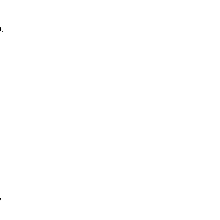
.
,
,