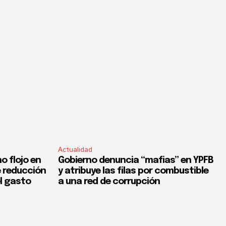
Actualidad
o flojo en
Gobierno denuncia “mafias” en YPFB
e reducción
y atribuye las filas por combustible
el gasto
a una red de corrupción