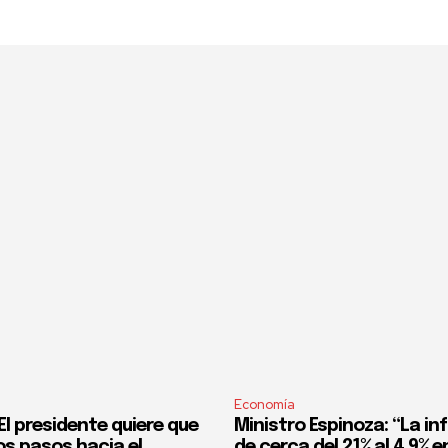
Economía
l presidente quiere que
Ministro Espinoza: “La in
os pasos hacia el
de cerca del 21% al 4,9% en