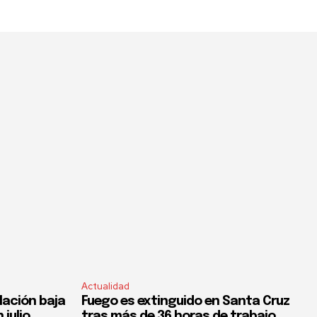
Actualidad
flación baja
Fuego es extinguido en Santa Cruz
 julio,
tras más de 36 horas de trabajo