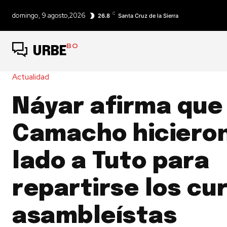
C
domingo, 9 agosto,2026
26.8
Santa Cruz de la Sierra
BO
URBE
Actualidad
Náyar afirma que
Camacho hicieron
lado a Tuto para
repartirse los cu
asambleístas