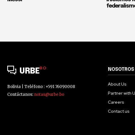
federalism
BO
NOSOTROS
URBE
About Us
Bolivia | Teléfono : +591 76090008
Partner with 
Contáctanos:
notas@urbe.bo
Careers
Contact us