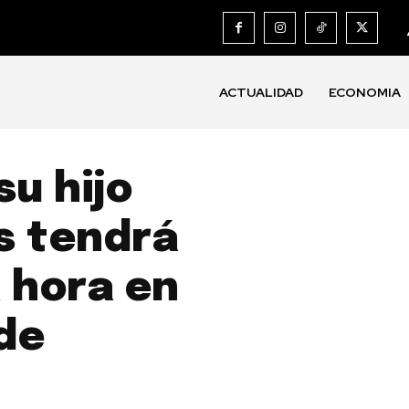
ACTUALIDAD
ECONOMIA
su hijo
s tendrá
 hora en
 de