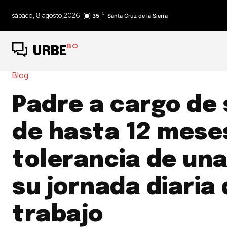
C
sábado, 8 agosto,2026
35
Santa Cruz de la Sierra
BO
URBE
Blog
Padre a cargo de 
de hasta 12 mese
tolerancia de una
su jornada diaria
trabajo