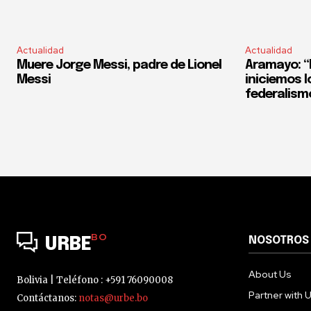
Actualidad
Actualidad
Muere Jorge Messi, padre de Lionel
Aramayo: “E
Messi
iniciemos l
federalism
BO
NOSOTROS
URBE
About Us
Bolivia | Teléfono : +591 76090008
Partner with 
Contáctanos:
notas@urbe.bo