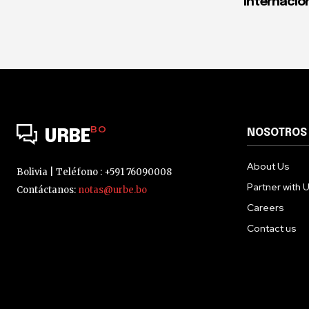
internacio
BO
NOSOTROS
URBE
About Us
Bolivia | Teléfono : +591 76090008
Partner with 
Contáctanos:
notas@urbe.bo
Careers
Contact us