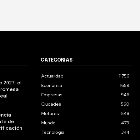
CATEGORIAS
Actualidad
11756
 2027: el
Economía
1659
 promesa
Empresas
946
real
Ciudades
560
Motores
548
encia
nte de
Mundo
479
tificación
Tecnología
344