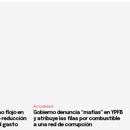
Actualidad
o flojo en
Gobierno denuncia “mafias” en YPFB
e reducción
y atribuye las filas por combustible
el gasto
a una red de corrupción