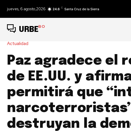
C
jueves, 6 agosto,2026
24.6
Santa Cruz de la Sierra
BO
URBE
Actualidad
Paz agradece el 
de EE.UU. y afirm
permitirá que “in
narcoterroristas
destruyan la dem