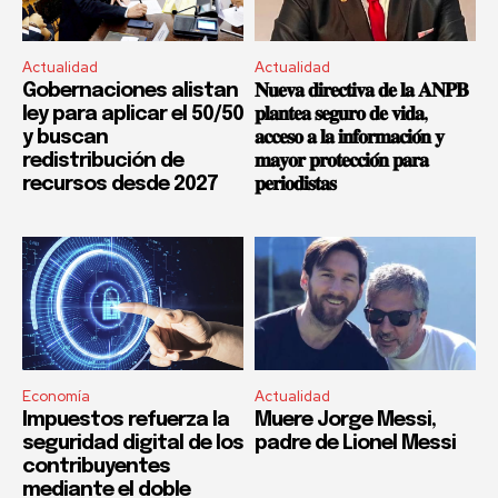
Actualidad
Actualidad
Gobernaciones alistan
𝐍𝐮𝐞𝐯𝐚 𝐝𝐢𝐫𝐞𝐜𝐭𝐢𝐯𝐚 𝐝𝐞 𝐥𝐚 𝐀𝐍𝐏𝐁
ley para aplicar el 50/50
𝐩𝐥𝐚𝐧𝐭𝐞𝐚 𝐬𝐞𝐠𝐮𝐫𝐨 𝐝𝐞 𝐯𝐢𝐝𝐚,
y buscan
𝐚𝐜𝐜𝐞𝐬𝐨 𝐚 𝐥𝐚 𝐢𝐧𝐟𝐨𝐫𝐦𝐚𝐜𝐢𝐨́𝐧 𝐲
redistribución de
𝐦𝐚𝐲𝐨𝐫 𝐩𝐫𝐨𝐭𝐞𝐜𝐜𝐢𝐨́𝐧 𝐩𝐚𝐫𝐚
recursos desde 2027
𝐩𝐞𝐫𝐢𝐨𝐝𝐢𝐬𝐭𝐚𝐬
Economía
Actualidad
Impuestos refuerza la
Muere Jorge Messi,
seguridad digital de los
padre de Lionel Messi
contribuyentes
mediante el doble