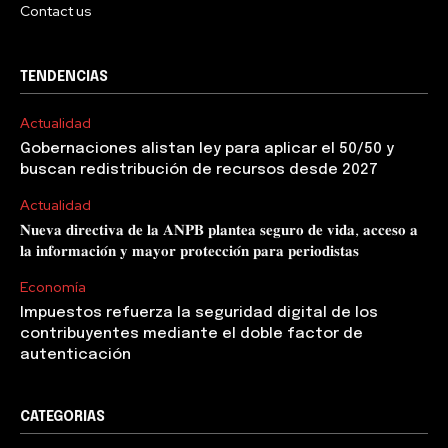
Contact us
TENDENCIAS
Actualidad
Gobernaciones alistan ley para aplicar el 50/50 y
buscan redistribución de recursos desde 2027
Actualidad
𝐍𝐮𝐞𝐯𝐚 𝐝𝐢𝐫𝐞𝐜𝐭𝐢𝐯𝐚 𝐝𝐞 𝐥𝐚 𝐀𝐍𝐏𝐁 𝐩𝐥𝐚𝐧𝐭𝐞𝐚 𝐬𝐞𝐠𝐮𝐫𝐨 𝐝𝐞 𝐯𝐢𝐝𝐚, 𝐚𝐜𝐜𝐞𝐬𝐨 𝐚
𝐥𝐚 𝐢𝐧𝐟𝐨𝐫𝐦𝐚𝐜𝐢𝐨́𝐧 𝐲 𝐦𝐚𝐲𝐨𝐫 𝐩𝐫𝐨𝐭𝐞𝐜𝐜𝐢𝐨́𝐧 𝐩𝐚𝐫𝐚 𝐩𝐞𝐫𝐢𝐨𝐝𝐢𝐬𝐭𝐚𝐬
Economía
Impuestos refuerza la seguridad digital de los
contribuyentes mediante el doble factor de
autenticación
CATEGORIAS