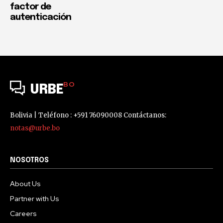
factor de
autenticación
BO
URBE
Bolivia | Teléfono : +591 76090008 Contáctanos:
notas@urbe.bo
NOSOTROS
About Us
Partner with Us
Careers