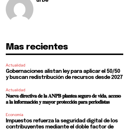
urbe
Mas recientes
Actualidad
Gobernaciones alistan ley para aplicar el 50/50
y buscan redistribución de recursos desde 2027
Actualidad
𝐍𝐮𝐞𝐯𝐚 𝐝𝐢𝐫𝐞𝐜𝐭𝐢𝐯𝐚 𝐝𝐞 𝐥𝐚 𝐀𝐍𝐏𝐁 𝐩𝐥𝐚𝐧𝐭𝐞𝐚 𝐬𝐞𝐠𝐮𝐫𝐨 𝐝𝐞 𝐯𝐢𝐝𝐚, 𝐚𝐜𝐜𝐞𝐬𝐨
𝐚 𝐥𝐚 𝐢𝐧𝐟𝐨𝐫𝐦𝐚𝐜𝐢𝐨́𝐧 𝐲 𝐦𝐚𝐲𝐨𝐫 𝐩𝐫𝐨𝐭𝐞𝐜𝐜𝐢𝐨́𝐧 𝐩𝐚𝐫𝐚 𝐩𝐞𝐫𝐢𝐨𝐝𝐢𝐬𝐭𝐚𝐬
Economía
Impuestos refuerza la seguridad digital de los
contribuyentes mediante el doble factor de