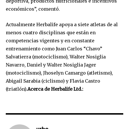
deportiva, productos nutricionales e incentivos
económicos”, comentó.
Join our community of
Actualmente Herbalife apoya a siete atletas de al
SUBSCRIBERS and be part of the
menos cuatro disciplinas que están en
conversation.
competencias vigentes y en constante
To subscribe, simply enter your email address on our website
entrenamiento como Juan Carlos “Chavo”
or click the subscribe button below. Don't worry, we respect
Salvatierra (motociclismo), Walter Nosiglia
your privacy and won't spam your inbox. Your information is
Navarro, Daniel y Walter Nosiglia Jager
safe with us.
(motociclismo), Jhoselyn Camargo (atletismo),
Abigail Sarabia (ciclismo) y Flavia Castro
(triatlón).
Acerca de Herbalife Ltd.:
SUBSCRIBE
I've read and accept the
Privacy Policy
.