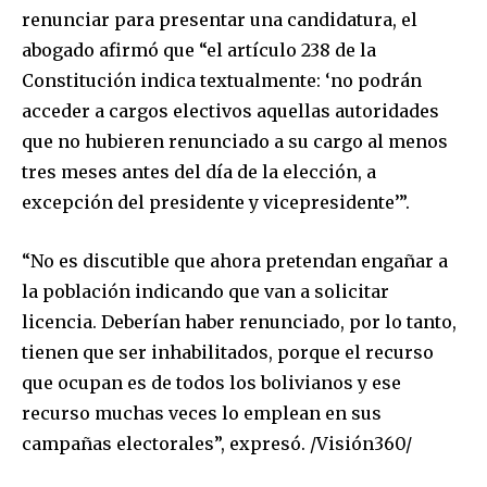
renunciar para presentar una candidatura, el
abogado afirmó que “el artículo 238 de la
Constitución indica textualmente: ‘no podrán
acceder a cargos electivos aquellas autoridades
que no hubieren renunciado a su cargo al menos
tres meses antes del día de la elección, a
excepción del presidente y vicepresidente’”.
Join our community of
SUBSCRIBERS and be part of the
“No es discutible que ahora pretendan engañar a
conversation.
la población indicando que van a solicitar
To subscribe, simply enter your email address on our website
licencia. Deberían haber renunciado, por lo tanto,
or click the subscribe button below. Don't worry, we respect
tienen que ser inhabilitados, porque el recurso
your privacy and won't spam your inbox. Your information is
safe with us.
que ocupan es de todos los bolivianos y ese
recurso muchas veces lo emplean en sus
campañas electorales”, expresó. /Visión360/