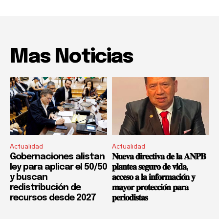
Mas Noticias
Actualidad
Actualidad
Gobernaciones alistan
𝐍𝐮𝐞𝐯𝐚 𝐝𝐢𝐫𝐞𝐜𝐭𝐢𝐯𝐚 𝐝𝐞 𝐥𝐚 𝐀𝐍𝐏𝐁
ley para aplicar el 50/50
𝐩𝐥𝐚𝐧𝐭𝐞𝐚 𝐬𝐞𝐠𝐮𝐫𝐨 𝐝𝐞 𝐯𝐢𝐝𝐚,
y buscan
𝐚𝐜𝐜𝐞𝐬𝐨 𝐚 𝐥𝐚 𝐢𝐧𝐟𝐨𝐫𝐦𝐚𝐜𝐢𝐨́𝐧 𝐲
redistribución de
𝐦𝐚𝐲𝐨𝐫 𝐩𝐫𝐨𝐭𝐞𝐜𝐜𝐢𝐨́𝐧 𝐩𝐚𝐫𝐚
recursos desde 2027
𝐩𝐞𝐫𝐢𝐨𝐝𝐢𝐬𝐭𝐚𝐬