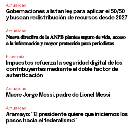
Actualidad
Gobernaciones alistan ley para aplicar el 50/50
y buscan redistribución de recursos desde 2027
Actualidad
𝐍𝐮𝐞𝐯𝐚 𝐝𝐢𝐫𝐞𝐜𝐭𝐢𝐯𝐚 𝐝𝐞 𝐥𝐚 𝐀𝐍𝐏𝐁 𝐩𝐥𝐚𝐧𝐭𝐞𝐚 𝐬𝐞𝐠𝐮𝐫𝐨 𝐝𝐞 𝐯𝐢𝐝𝐚, 𝐚𝐜𝐜𝐞𝐬𝐨
𝐚 𝐥𝐚 𝐢𝐧𝐟𝐨𝐫𝐦𝐚𝐜𝐢𝐨́𝐧 𝐲 𝐦𝐚𝐲𝐨𝐫 𝐩𝐫𝐨𝐭𝐞𝐜𝐜𝐢𝐨́𝐧 𝐩𝐚𝐫𝐚 𝐩𝐞𝐫𝐢𝐨𝐝𝐢𝐬𝐭𝐚𝐬
Economía
Impuestos refuerza la seguridad digital de los
contribuyentes mediante el doble factor de
autenticación
Actualidad
Muere Jorge Messi, padre de Lionel Messi
Actualidad
Aramayo: “El presidente quiere que iniciemos los
pasos hacia el federalismo”