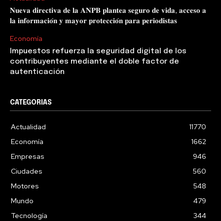
𝐍𝐮𝐞𝐯𝐚 𝐝𝐢𝐫𝐞𝐜𝐭𝐢𝐯𝐚 𝐝𝐞 𝐥𝐚 𝐀𝐍𝐏𝐁 𝐩𝐥𝐚𝐧𝐭𝐞𝐚 𝐬𝐞𝐠𝐮𝐫𝐨 𝐝𝐞 𝐯𝐢𝐝𝐚, 𝐚𝐜𝐜𝐞𝐬𝐨 𝐚
𝐥𝐚 𝐢𝐧𝐟𝐨𝐫𝐦𝐚𝐜𝐢𝐨́𝐧 𝐲 𝐦𝐚𝐲𝐨𝐫 𝐩𝐫𝐨𝐭𝐞𝐜𝐜𝐢𝐨́𝐧 𝐩𝐚𝐫𝐚 𝐩𝐞𝐫𝐢𝐨𝐝𝐢𝐬𝐭𝐚𝐬
Economía
Impuestos refuerza la seguridad digital de los
contribuyentes mediante el doble factor de
autenticación
CATEGORIAS
Actualidad
11770
Economía
1662
Empresas
946
Ciudades
560
Motores
548
Mundo
479
Tecnología
344