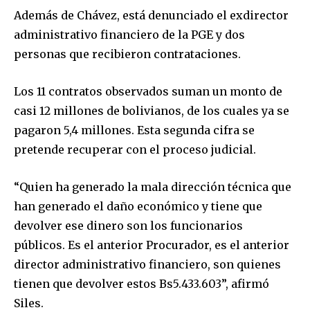
Además de Chávez, está denunciado el exdirector
administrativo financiero de la PGE y dos
personas que recibieron contrataciones.
Los 11 contratos observados suman un monto de
casi 12 millones de bolivianos, de los cuales ya se
pagaron 5,4 millones. Esta segunda cifra se
Join our community of
SUBSCRIBERS and be part of the
pretende recuperar con el proceso judicial.
conversation.
“Quien ha generado la mala dirección técnica que
To subscribe, simply enter your email address on our website
han generado el daño económico y tiene que
or click the subscribe button below. Don't worry, we respect
your privacy and won't spam your inbox. Your information is
devolver ese dinero son los funcionarios
safe with us.
públicos. Es el anterior Procurador, es el anterior
director administrativo financiero, son quienes
tienen que devolver estos Bs5.433.603”, afirmó
Siles.