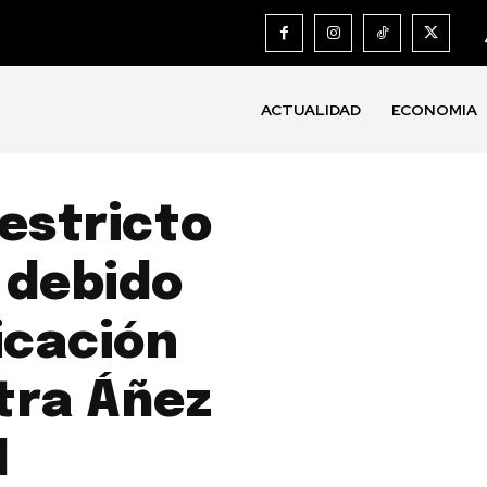
ACTUALIDAD
ECONOMIA
estricto
 debido
icación
tra Áñez
I