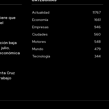
CATEGORIAS
Actualidad
11767
uiere que
Economía
1661
el
Empresas
946
Ciudades
560
Motores
548
ación baja
julio,
Mundo
479
a económica
Tecnología
344
nta Cruz
rabajo