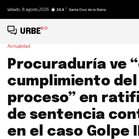
C
sábado, 8 agosto,2026
24.4
Santa Cruz de la Sierra
BO
URBE
Actualidad
Procuraduría ve “
cumplimiento del
proceso” en ratif
de sentencia con
en el caso Golpe I