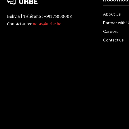
NOSOTROS
URBE
About Us
Bolivia | Teléfono : +591 76090008
Partner with 
Contáctanos:
notas@urbe.bo
Careers
Contact us