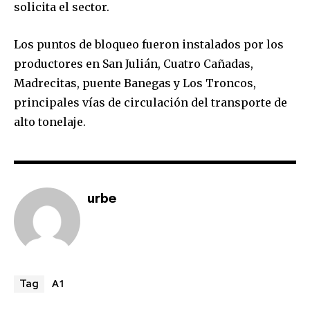
solicita el sector.
Los puntos de bloqueo fueron instalados por los
productores en San Julián, Cuatro Cañadas,
Madrecitas, puente Banegas y Los Troncos,
principales vías de circulación del transporte de
alto tonelaje.
Join our community of
SUBSCRIBERS and be part of the
conversation.
urbe
To subscribe, simply enter your email address on our website
or click the subscribe button below. Don't worry, we respect
your privacy and won't spam your inbox. Your information is
safe with us.
A1
Tag