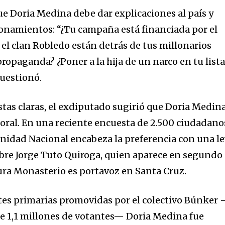
ue Doria Medina debe dar explicaciones al país y
mail address on our website or click
ionamientos: “¿Tu campaña está financiada por el
t worry, we respect your privacy and
I've read and a
y el clan Robledo están detrás de tus millonarios
mation is safe with us.
 propaganda? ¿Poner a la hija de un narco en tu list
cuestionó.
stas claras, el exdiputado sugirió que Doria Medin
toral. En una reciente encuesta de 2.500 ciudadano
 Unidad Nacional encabeza la preferencia con una l
bre Jorge Tuto Quiroga, quien aparece en segundo
ura Monasterio es portavoz en Santa Cruz.
ntes primarias promovidas por el colectivo Búnker
e 1,1 millones de votantes— Doria Medina fue