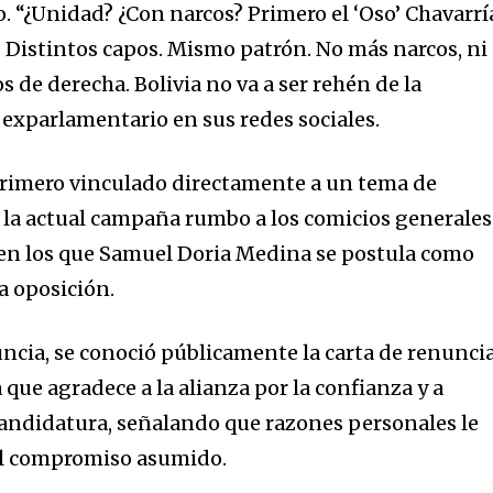
o. “¿Unidad? ¿Con narcos? Primero el ‘Oso’ Chavarrí
. Distintos capos. Mismo patrón. No más narcos, ni
 de derecha. Bolivia no va a ser rehén de la
el exparlamentario en sus redes sociales.
 primero vinculado directamente a un tema de
 la actual campaña rumbo a los comicios generales
, en los que Samuel Doria Medina se postula como
a oposición.
ncia, se conoció públicamente la carta de renunci
 que agradece a la alianza por la confianza y a
nity of
andidatura, señalando que razones personales le
d be part
el compromiso asumido.
tion.