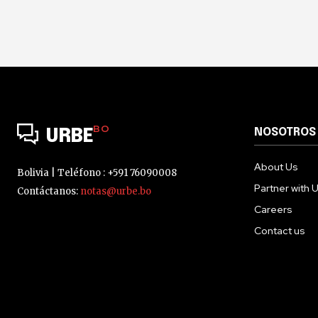
BO
NOSOTROS
URBE
About Us
Bolivia | Teléfono : +591 76090008
Partner with 
Contáctanos:
notas@urbe.bo
Careers
Contact us