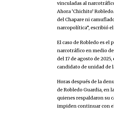
vinculadas al narcotráfic
Ahora ‘Chichito’ Robledo
del Chapare ni camuflados
narcopolítica”, escribió 
El caso de Robledo es el
narcotráfico en medio de
del 17 de agosto de 2025
candidato de unidad de l
Horas después de la denu
de Robledo Guardia, en la
Join our commu
quienes respaldaron su c
SUBSCRIBERS an
impiden continuar con 
of the conversa