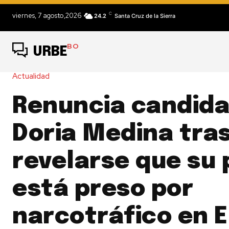
C
viernes, 7 agosto,2026
24.2
Santa Cruz de la Sierra
BO
URBE
Actualidad
Renuncia candida
Doria Medina tra
revelarse que su
está preso por
narcotráfico en E