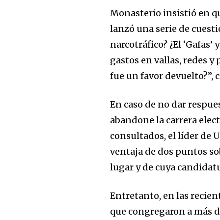
Monasterio insistió en q
To subscribe, simply enter your e
lanzó una serie de cuest
the subscribe button below. Don'
narcotráfico? ¿El ‘Gafas’ 
won't spam your inbox. Your infor
gastos en vallas, redes y
fue un favor devuelto?”, 
En caso de no dar respue
abandone la carrera elec
consultados, el líder de
ventaja de dos puntos so
lugar y de cuya candidat
Entretanto, en las recie
que congregaron a más d