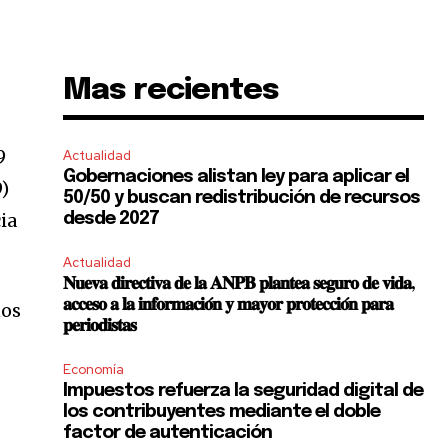
Mas recientes
9
Actualidad
Gobernaciones alistan ley para aplicar el
9)
50/50 y buscan redistribución de recursos
ia
desde 2027
Actualidad
𝐍𝐮𝐞𝐯𝐚 𝐝𝐢𝐫𝐞𝐜𝐭𝐢𝐯𝐚 𝐝𝐞 𝐥𝐚 𝐀𝐍𝐏𝐁 𝐩𝐥𝐚𝐧𝐭𝐞𝐚 𝐬𝐞𝐠𝐮𝐫𝐨 𝐝𝐞 𝐯𝐢𝐝𝐚,
𝐚𝐜𝐜𝐞𝐬𝐨 𝐚 𝐥𝐚 𝐢𝐧𝐟𝐨𝐫𝐦𝐚𝐜𝐢𝐨́𝐧 𝐲 𝐦𝐚𝐲𝐨𝐫 𝐩𝐫𝐨𝐭𝐞𝐜𝐜𝐢𝐨́𝐧 𝐩𝐚𝐫𝐚
nos
𝐩𝐞𝐫𝐢𝐨𝐝𝐢𝐬𝐭𝐚𝐬
Economía
Impuestos refuerza la seguridad digital de
los contribuyentes mediante el doble
factor de autenticación