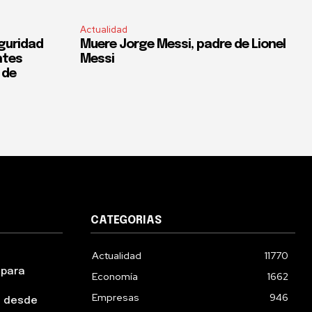
Actualidad
guridad
Muere Jorge Messi, padre de Lionel
ntes
Messi
 de
CATEGORIAS
Actualidad
11770
 para
Economía
1662
Empresas
946
s desde