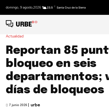
C
domingo, 9 agosto,2026
23.5
Santa Cruz de la Sierra
BO
URBE
Actualidad
Reportan 85 punt
bloqueo en seis
departamentos; 
días de bloqueos
|
urbe
7 junio 2026