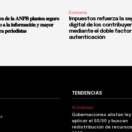
Economía
𝐯𝐚 𝐝𝐞 𝐥𝐚 𝐀𝐍𝐏𝐁 𝐩𝐥𝐚𝐧𝐭𝐞𝐚 𝐬𝐞𝐠𝐮𝐫𝐨
Impuestos refuerza la se
𝐨 𝐚 𝐥𝐚 𝐢𝐧𝐟𝐨𝐫𝐦𝐚𝐜𝐢𝐨́𝐧 𝐲 𝐦𝐚𝐲𝐨𝐫
digital de los contribuye
𝐚 𝐩𝐞𝐫𝐢𝐨𝐝𝐢𝐬𝐭𝐚𝐬
mediante el doble factor
autenticación
TENDENCIAS
Actualidad
Gobernaciones alistan ley
Us
aplicar el 50/50 y buscan
redistribución de recurso