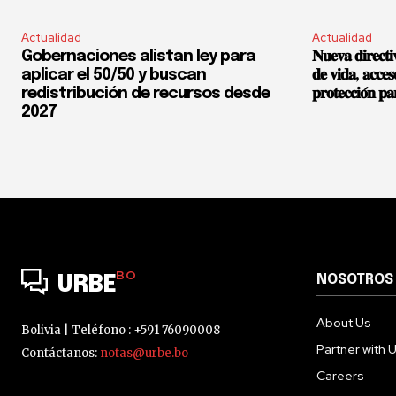
Actualidad
Actualidad
Gobernaciones alistan ley para
𝐍𝐮𝐞𝐯𝐚 𝐝𝐢𝐫𝐞𝐜𝐭
aplicar el 50/50 y buscan
𝐝𝐞 𝐯𝐢𝐝𝐚, 𝐚𝐜𝐜𝐞𝐬
redistribución de recursos desde
𝐩𝐫𝐨𝐭𝐞𝐜𝐜𝐢𝐨́𝐧 𝐩𝐚
2027
BO
NOSOTROS
URBE
About Us
Bolivia | Teléfono : +591 76090008
Partner with 
Contáctanos:
notas@urbe.bo
Careers