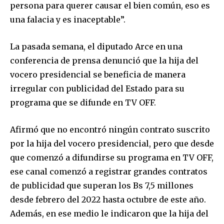
persona para querer causar el bien común, eso es
una falacia y es inaceptable”.
La pasada semana, el diputado Arce en una
conferencia de prensa denunció que la hija del
vocero presidencial se beneficia de manera
irregular con publicidad del Estado para su
programa que se difunde en TV OFF.
Join our community of
Afirmó que no encontró ningún contrato suscrito
SUBSCRIBERS and be part of the
por la hija del vocero presidencial, pero que desde
conversation.
que comenzó a difundirse su programa en TV OFF,
To subscribe, simply enter your email address on our website
ese canal comenzó a registrar grandes contratos
or click the subscribe button below. Don't worry, we respect
de publicidad que superan los Bs 7,5 millones
your privacy and won't spam your inbox. Your information is
safe with us.
desde febrero del 2022 hasta octubre de este año.
Además, en ese medio le indicaron que la hija del