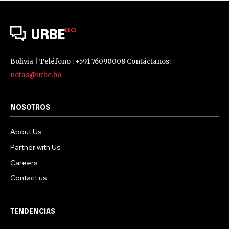
BO
URBE
Bolivia | Teléfono : +591 76090008 Contáctanos:
notas@urbe.bo
NOSOTROS
About Us
Partner with Us
Careers
Contact us
TENDENCIAS