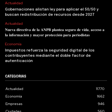
Actualidad
Gobernaciones alistan ley para aplicar el 50/50 y
buscan redistribución de recursos desde 2027
Actualidad
𝐍𝐮𝐞𝐯𝐚 𝐝𝐢𝐫𝐞𝐜𝐭𝐢𝐯𝐚 𝐝𝐞 𝐥𝐚 𝐀𝐍𝐏𝐁 𝐩𝐥𝐚𝐧𝐭𝐞𝐚 𝐬𝐞𝐠𝐮𝐫𝐨 𝐝𝐞 𝐯𝐢𝐝𝐚, 𝐚𝐜𝐜𝐞𝐬𝐨 𝐚
𝐥𝐚 𝐢𝐧𝐟𝐨𝐫𝐦𝐚𝐜𝐢𝐨́𝐧 𝐲 𝐦𝐚𝐲𝐨𝐫 𝐩𝐫𝐨𝐭𝐞𝐜𝐜𝐢𝐨́𝐧 𝐩𝐚𝐫𝐚 𝐩𝐞𝐫𝐢𝐨𝐝𝐢𝐬𝐭𝐚𝐬
Economía
Impuestos refuerza la seguridad digital de los
contribuyentes mediante el doble factor de
autenticación
CATEGORIAS
Actualidad
11770
Economía
1662
Empresas
946
Ciudades
560