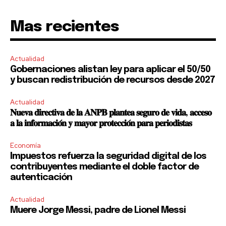
Mas recientes
Actualidad
Gobernaciones alistan ley para aplicar el 50/50
y buscan redistribución de recursos desde 2027
Actualidad
𝐍𝐮𝐞𝐯𝐚 𝐝𝐢𝐫𝐞𝐜𝐭𝐢𝐯𝐚 𝐝𝐞 𝐥𝐚 𝐀𝐍𝐏𝐁 𝐩𝐥𝐚𝐧𝐭𝐞𝐚 𝐬𝐞𝐠𝐮𝐫𝐨 𝐝𝐞 𝐯𝐢𝐝𝐚, 𝐚𝐜𝐜𝐞𝐬𝐨
𝐚 𝐥𝐚 𝐢𝐧𝐟𝐨𝐫𝐦𝐚𝐜𝐢𝐨́𝐧 𝐲 𝐦𝐚𝐲𝐨𝐫 𝐩𝐫𝐨𝐭𝐞𝐜𝐜𝐢𝐨́𝐧 𝐩𝐚𝐫𝐚 𝐩𝐞𝐫𝐢𝐨𝐝𝐢𝐬𝐭𝐚𝐬
Economía
Impuestos refuerza la seguridad digital de los
contribuyentes mediante el doble factor de
autenticación
Actualidad
Muere Jorge Messi, padre de Lionel Messi