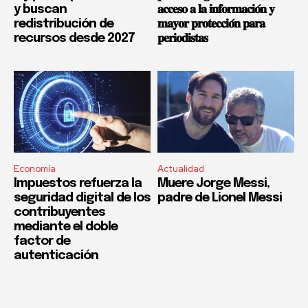
y buscan
𝐚𝐜𝐜𝐞𝐬𝐨 𝐚 𝐥𝐚 𝐢𝐧𝐟𝐨𝐫𝐦𝐚𝐜𝐢𝐨́𝐧 𝐲
redistribución de
𝐦𝐚𝐲𝐨𝐫 𝐩𝐫𝐨𝐭𝐞𝐜𝐜𝐢𝐨́𝐧 𝐩𝐚𝐫𝐚
recursos desde 2027
𝐩𝐞𝐫𝐢𝐨𝐝𝐢𝐬𝐭𝐚𝐬
Economía
Actualidad
Impuestos refuerza la
Muere Jorge Messi,
seguridad digital de los
padre de Lionel Messi
contribuyentes
mediante el doble
factor de
autenticación