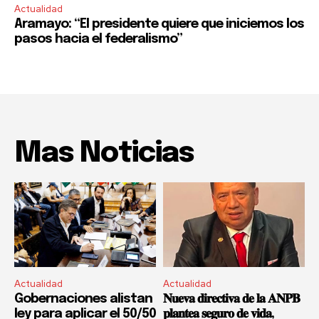
Actualidad
Aramayo: “El presidente quiere que iniciemos los
pasos hacia el federalismo”
Mas Noticias
Actualidad
Actualidad
Gobernaciones alistan
𝐍𝐮𝐞𝐯𝐚 𝐝𝐢𝐫𝐞𝐜𝐭𝐢𝐯𝐚 𝐝𝐞 𝐥𝐚 𝐀𝐍𝐏𝐁
ley para aplicar el 50/50
𝐩𝐥𝐚𝐧𝐭𝐞𝐚 𝐬𝐞𝐠𝐮𝐫𝐨 𝐝𝐞 𝐯𝐢𝐝𝐚,