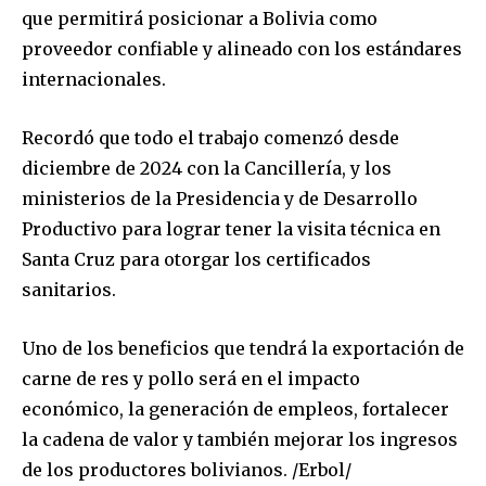
que permitirá posicionar a Bolivia como
proveedor confiable y alineado con los estándares
internacionales.
Recordó que todo el trabajo comenzó desde
diciembre de 2024 con la Cancillería, y los
ministerios de la Presidencia y de Desarrollo
Join our community of
Productivo para lograr tener la visita técnica en
SUBSCRIBERS and be part of the
Santa Cruz para otorgar los certificados
conversation.
sanitarios.
To subscribe, simply enter your email address on our website
or click the subscribe button below. Don't worry, we respect
Uno de los beneficios que tendrá la exportación de
your privacy and won't spam your inbox. Your information is
carne de res y pollo será en el impacto
safe with us.
económico, la generación de empleos, fortalecer
la cadena de valor y también mejorar los ingresos
de los productores bolivianos. /Erbol/