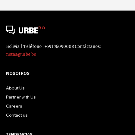
BO
URBE
Bolivia | Teléfono : +591 76090008 Contáctanos:
notas@urbe.bo
NOSOTROS
About Us
Partner with Us
Careers
Contact us
TENDENCIAS