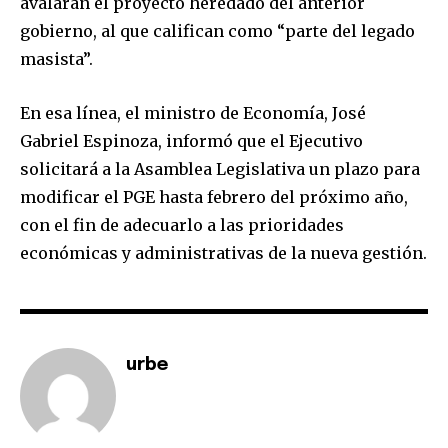
avalarán el proyecto heredado del anterior
Join our community of
gobierno, al que califican como “parte del legado
SUBSCRIBERS and be part of the
masista”.
conversation.
En esa línea, el ministro de Economía, José
To subscribe, simply enter your email address on our website
or click the subscribe button below. Don't worry, we respect
Gabriel Espinoza, informó que el Ejecutivo
your privacy and won't spam your inbox. Your information is
solicitará a la Asamblea Legislativa un plazo para
safe with us.
modificar el PGE hasta febrero del próximo año,
con el fin de adecuarlo a las prioridades
económicas y administrativas de la nueva gestión.
SUBSCRIBE
I've read and accept the
Privacy Policy
.
urbe