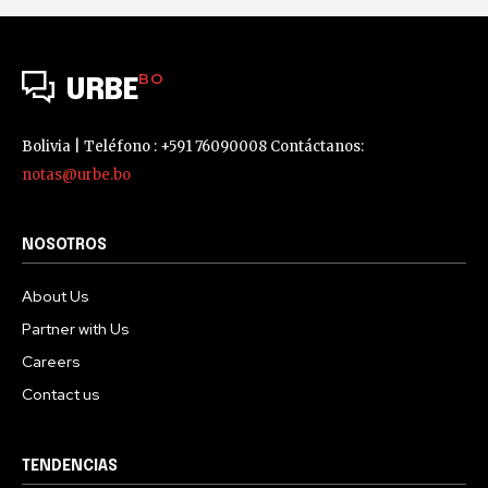
BO
URBE
Bolivia | Teléfono : +591 76090008 Contáctanos:
notas@urbe.bo
NOSOTROS
About Us
Partner with Us
Careers
Contact us
TENDENCIAS