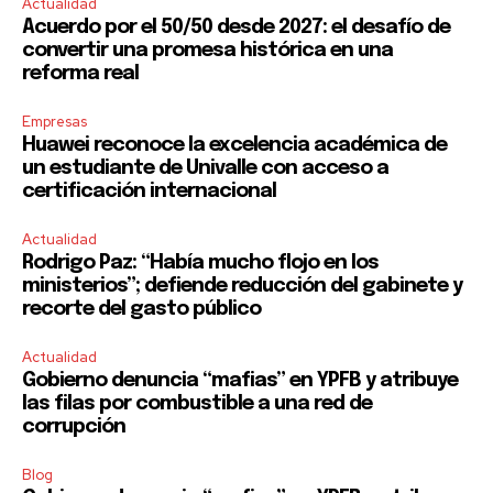
Actualidad
Acuerdo por el 50/50 desde 2027: el desafío de
convertir una promesa histórica en una
reforma real
SUBSCRIBE
Empresas
Huawei reconoce la excelencia académica de
I've read and accept the
Privacy Policy
.
un estudiante de Univalle con acceso a
certificación internacional
Actualidad
Rodrigo Paz: “Había mucho flojo en los
ministerios”; defiende reducción del gabinete y
recorte del gasto público
Actualidad
Gobierno denuncia “mafias” en YPFB y atribuye
las filas por combustible a una red de
corrupción
Blog