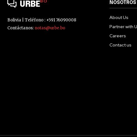
BO
NOSOTROS
URBE
About Us
Bolivia | Teléfono : +591 76090008
Partner with 
Contáctanos:
notas@urbe.bo
Careers
Contact us