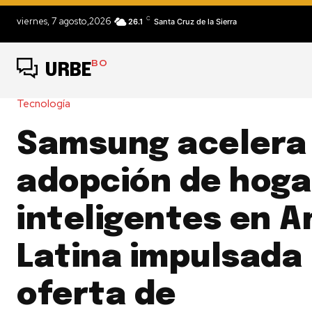
C
viernes, 7 agosto,2026
26.1
Santa Cruz de la Sierra
BO
URBE
Tecnología
Samsung acelera 
adopción de hoga
inteligentes en 
Latina impulsada 
oferta de