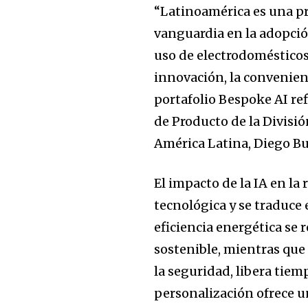
“Latinoamérica es una pr
vanguardia en la adopció
uso de electrodomésticos
Join our commu
innovación, la convenienc
SUBSCRIBERS an
portafolio Bespoke AI ref
of the conversa
de Producto de la Divisi
To subscribe, simply enter your e
América Latina, Diego Bu
the subscribe button below. Don'
won't spam your inbox. Your infor
El impacto de la IA en la
tecnológica y se traduce
eficiencia energética se r
sostenible, mientras que 
la seguridad, libera tiem
personalización ofrece u