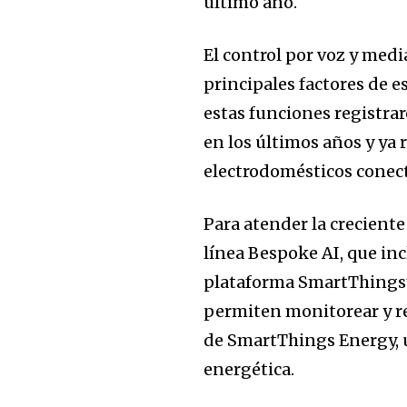
último año.
El control por voz y med
principales factores de e
estas funciones registra
en los últimos años y ya 
electrodomésticos conec
Para atender la crecient
línea Bespoke AI, que in
plataforma SmartThingsy
permiten monitorear y re
de SmartThings Energy, u
energética.