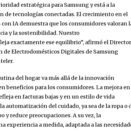
ioridad estratégica para Samsung y está a la
n de tecnologías conectadas. El crecimiento en el
 con IA demuestra que los consumidores valoran l
nity of
ia y la sostenibilidad. Nuestro
d be part
leja exactamente ese equilibrio”, afirmó el Directo
tion.
ón de Electrodomésticos Digitales de Samsung
mail address on our website or click
teler.
t worry, we respect your privacy and
I've read and a
mation is safe with us.
 rutina del hogar va más allá de la innovación
 en beneficios para los consumidores. La mejora en 
efleja en facturas bajas y en un estilo de vida
la automatización del cuidado, ya sea de la ropa o 
po y reduce preocupaciones. A su vez, la
na experiencia a medida, adaptada a las necesidad