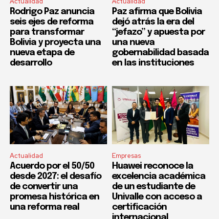
Actualidad
Actualidad
Rodrigo Paz anuncia
Paz afirma que Bolivia
seis ejes de reforma
dejó atrás la era del
para transformar
“jefazo” y apuesta por
Bolivia y proyecta una
una nueva
nueva etapa de
gobernabilidad basada
desarrollo
en las instituciones
Actualidad
Empresas
Acuerdo por el 50/50
Huawei reconoce la
desde 2027: el desafío
excelencia académica
de convertir una
de un estudiante de
promesa histórica en
Univalle con acceso a
una reforma real
certificación
internacional