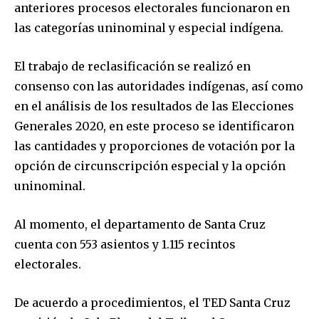
anteriores procesos electorales funcionaron en
las categorías uninominal y especial indígena.
Join our community of
SUBSCRIBERS and be part of the
El trabajo de reclasificación se realizó en
conversation.
consenso con las autoridades indígenas, así como
en el análisis de los resultados de las Elecciones
To subscribe, simply enter your email address on our website
or click the subscribe button below. Don't worry, we respect
Generales 2020, en este proceso se identificaron
your privacy and won't spam your inbox. Your information is
las cantidades y proporciones de votación por la
safe with us.
opción de circunscripción especial y la opción
uninominal.
Al momento, el departamento de Santa Cruz
cuenta con 553 asientos y 1.115 recintos
SUBSCRIBE
electorales.
I've read and accept the
Privacy Policy
.
De acuerdo a procedimientos, el TED Santa Cruz