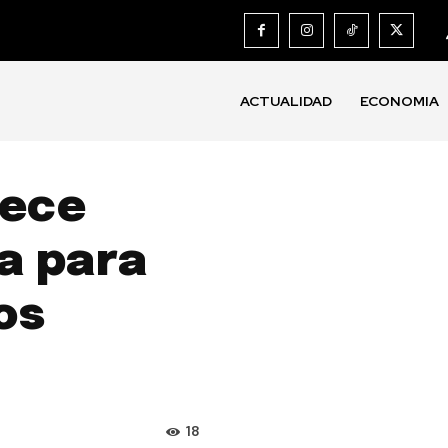
ACTUALIDAD
ECONOMIA
lece
a para
os
18