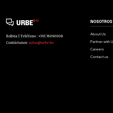
BO
NOSOTROS
URBE
About Us
Bolivia | Teléfono : +591 76090008
Partner with 
Contáctanos:
notas@urbe.bo
Careers
Contact us