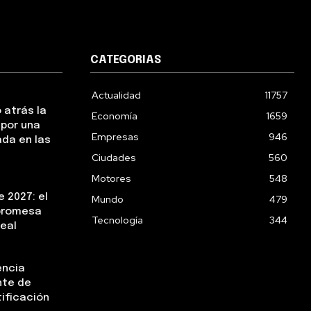
CATEGORIAS
Actualidad
11757
 atrás la
Economía
1659
 por una
Empresas
946
da en las
Ciudades
560
Motores
548
 2027: el
Mundo
479
 promesa
Tecnología
344
real
encia
nte de
tificación