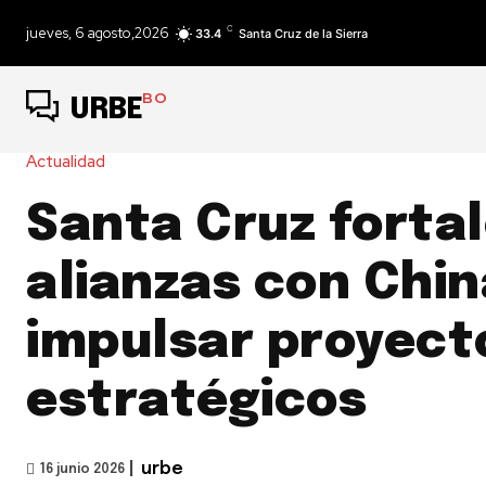
C
jueves, 6 agosto,2026
33.4
Santa Cruz de la Sierra
BO
URBE
Actualidad
Santa Cruz forta
alianzas con Chin
impulsar proyect
estratégicos
|
urbe
16 junio 2026