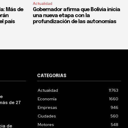
Actualidad
a: Más de
Gobernador afirma que Bolivia inicia
erán
una nueva etapa con la
el país
profundización de las autonomías
CATEGORIAS
Actualidad
11763
ue
Economía
1660
más de 27
Empresas
946
Ciudades
560
Motores
548
cia de