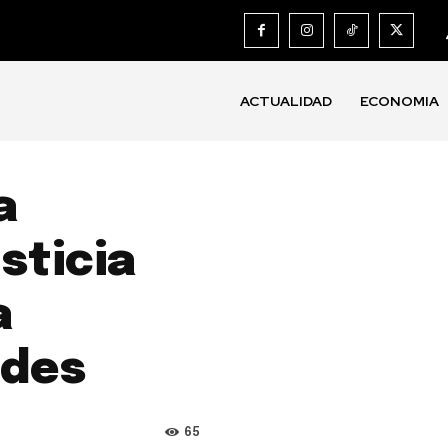
ACTUALIDAD
ECONOMIA
a
sticia
a
ades
65