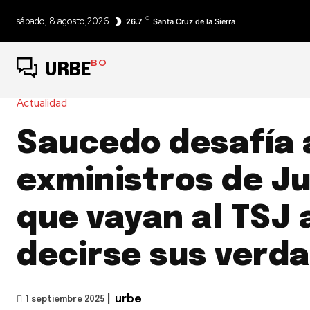
C
sábado, 8 agosto,2026
26.7
Santa Cruz de la Sierra
BO
URBE
Actualidad
Saucedo desafía 
exministros de Ju
que vayan al TSJ 
decirse sus verd
|
urbe
1 septiembre 2025