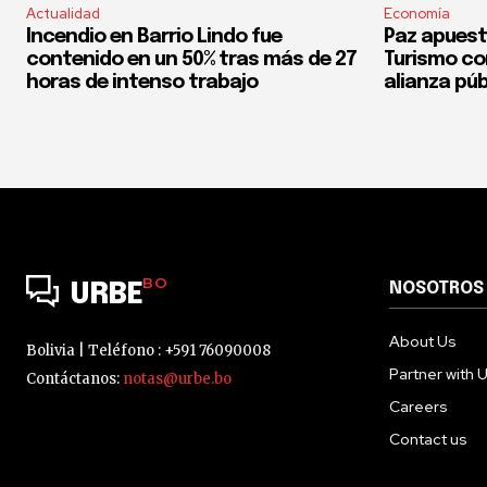
Actualidad
Economía
Incendio en Barrio Lindo fue
Paz apuest
contenido en un 50% tras más de 27
Turismo co
horas de intenso trabajo
alianza púb
BO
NOSOTROS
URBE
About Us
Bolivia | Teléfono : +591 76090008
Partner with 
Contáctanos:
notas@urbe.bo
Careers
Contact us