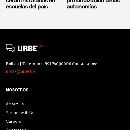
serán instaladas en
profundización de las
escuelas del país
autonomías
BO
URBE
Bolivia | Teléfono : +591 76090008 Contáctanos:
notas@urbe.bo
NOSOTROS
About Us
Partner with Us
Careers