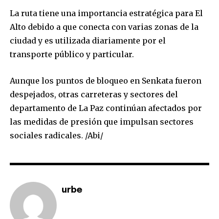
La ruta tiene una importancia estratégica para El
Alto debido a que conecta con varias zonas de la
ciudad y es utilizada diariamente por el
transporte público y particular.
Aunque los puntos de bloqueo en Senkata fueron
despejados, otras carreteras y sectores del
departamento de La Paz continúan afectados por
las medidas de presión que impulsan sectores
sociales radicales. /Abi/
Join our community of
SUBSCRIBERS and be part of the
conversation.
To subscribe, simply enter your email address on our website
urbe
or click the subscribe button below. Don't worry, we respect
your privacy and won't spam your inbox. Your information is
safe with us.