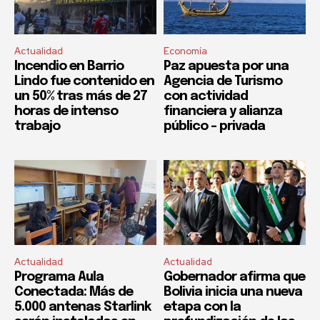
Actualidad
Economía
Incendio en Barrio
Paz apuesta por una
Lindo fue contenido en
Agencia de Turismo
un 50% tras más de 27
con actividad
horas de intenso
financiera y alianza
trabajo
público – privada
Actualidad
Actualidad
Programa Aula
Gobernador afirma que
Conectada: Más de
Bolivia inicia una nueva
5.000 antenas Starlink
etapa con la