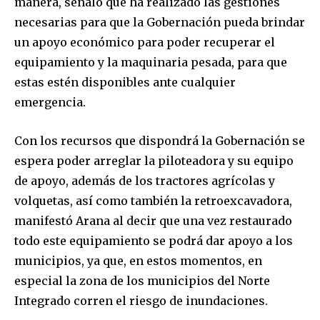
manera, señaló que ha realizado las gestiones
necesarias para que la Gobernación pueda brindar
un apoyo económico para poder recuperar el
equipamiento y la maquinaria pesada, para que
estas estén disponibles ante cualquier
emergencia.
Con los recursos que dispondrá la Gobernación se
espera poder arreglar la piloteadora y su equipo
Join our community of
de apoyo, además de los tractores agrícolas y
SUBSCRIBERS and be part of the
volquetas, así como también la retroexcavadora,
conversation.
manifestó Arana al decir que una vez restaurado
todo este equipamiento se podrá dar apoyo a los
To subscribe, simply enter your email address on our website
municipios, ya que, en estos momentos, en
or click the subscribe button below. Don't worry, we respect
your privacy and won't spam your inbox. Your information is
especial la zona de los municipios del Norte
safe with us.
Integrado corren el riesgo de inundaciones.