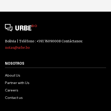
BO
URBE
Bolivia | Teléfono : +591 76090008 Contáctanos:
notas@urbe.bo
NOSOTROS
About Us
Partner with Us
Careers
Contact us