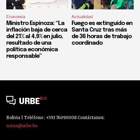
Economía
Actualidad
Ministro Espinoza: “La
Fuego es extinguido en
inflación baja de cerca
Santa Cruz tras más
del 21% al 4,9% en julio,
de 36 horas de trabajo
resultado de una
coordinado
política económica
responsable”
BO
URBE
Bolivia | Teléfono : +591 76090008 Contáctanos:
notas@urbe.bo