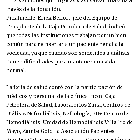
intervenciones quirúrgicas y así salvar una vida a
través de la donación.
Finalmente, Erick Belfort, jefe del Equipo de
Trasplante de la Caja Petrolera de Salud, indicó
que todas las instituciones trabajan por un bien
Join our community of
común para reinsertar a un paciente renal a la
SUBSCRIBERS and be part of the
sociedad, ya que cuando son sometidos a diálisis
conversation.
tienen dificultades para mantener una vida
normal.
To subscribe, simply enter your email address on our website
or click the subscribe button below. Don't worry, we respect
your privacy and won't spam your inbox. Your information is
La feria de salud contó con la participación de
safe with us.
médicos y personal de la clínica Incor, Caja
Petrolera de Salud, Laboratorios Zuna, Centros de
Diálisis Nefrodiálisis, Nefrología, BIE- Centro de
Hemodiálisis, Unidad de Hemodiálisis Villa 1ro de
Mayo, Zumba Gold, la Asociación Pacientes
SUBSCRIBE
Renales Vida y Esperanza y a la Confederación de