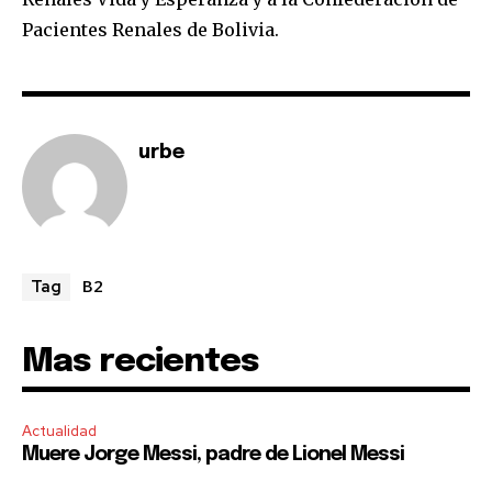
I've read and accept the
Privacy Policy
.
Pacientes Renales de Bolivia.
urbe
B2
Tag
Mas recientes
Actualidad
Muere Jorge Messi, padre de Lionel Messi