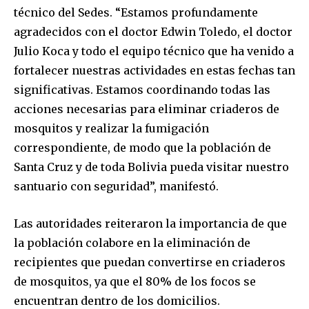
técnico del Sedes. “Estamos profundamente
agradecidos con el doctor Edwin Toledo, el doctor
Julio Koca y todo el equipo técnico que ha venido a
fortalecer nuestras actividades en estas fechas tan
significativas. Estamos coordinando todas las
acciones necesarias para eliminar criaderos de
mosquitos y realizar la fumigación
correspondiente, de modo que la población de
Santa Cruz y de toda Bolivia pueda visitar nuestro
Join our community of
santuario con seguridad”, manifestó.
SUBSCRIBERS and be part of the
conversation.
Las autoridades reiteraron la importancia de que
To subscribe, simply enter your email address on our website
la población colabore en la eliminación de
or click the subscribe button below. Don't worry, we respect
recipientes que puedan convertirse en criaderos
your privacy and won't spam your inbox. Your information is
safe with us.
de mosquitos, ya que el 80% de los focos se
encuentran dentro de los domicilios.