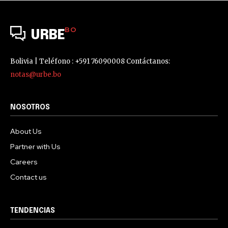
BO
URBE
Bolivia | Teléfono : +591 76090008 Contáctanos:
notas@urbe.bo
NOSOTROS
About Us
Partner with Us
Careers
Contact us
TENDENCIAS