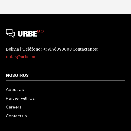
BO
URBE
Bolivia | Teléfono : +591 76090008 Contáctanos:
notas@urbe.bo
NOSOTROS
About Us
Partner with Us
Careers
Contact us