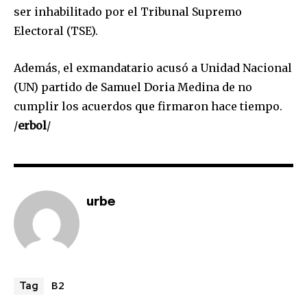
ser inhabilitado por el Tribunal Supremo
Join our community of
Electoral (TSE).
SUBSCRIBERS and be part of the
conversation.
Además, el exmandatario acusó a Unidad Nacional
To subscribe, simply enter your email address on our website
(UN) partido de Samuel Doria Medina de no
or click the subscribe button below. Don't worry, we respect
cumplir los acuerdos que firmaron hace tiempo.
your privacy and won't spam your inbox. Your information is
/
erbol
/
safe with us.
urbe
SUBSCRIBE
I've read and accept the
Privacy Policy
.
B2
Tag