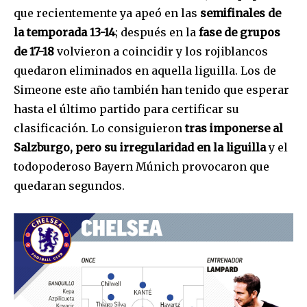
que recientemente ya apeó en las
semifinales de
la temporada 13-14
; después en la
fase de grupos
de 17-18
volvieron a coincidir y los rojiblancos
quedaron eliminados en aquella liguilla. Los de
Simeone este año también han tenido que esperar
hasta el último partido para certificar su
clasificación. Lo consiguieron
tras imponerse al
Salzburgo, pero su irregularidad en la liguilla
y el
todopoderoso Bayern Múnich provocaron que
quedaran segundos.
Join our community of
SUBSCRIBERS and be part of the
conversation.
To subscribe, simply enter your email address on our website
or click the subscribe button below. Don't worry, we respect