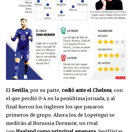
your privacy and won't spam your inbox. Your information is
safe with us.
SUBSCRIBE
I've read and accept the
Privacy Policy
.
El
Sevilla
, por su parte,
cedió ante el Chelsea
, con
el que perdió 0-4 en la penúltima jornada, y al
final fueron los ingleses los que pasaron
primeros de grupo. Ahora los de Lopetegui se
medirán al Borussia Dormunt, un rival
con
Haaland como principal amenaza.
Sevillistas