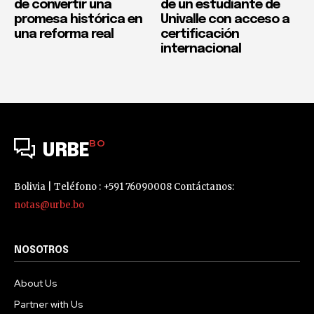
de convertir una
de un estudiante de
promesa histórica en
Univalle con acceso a
una reforma real
certificación
internacional
BO
URBE
Bolivia | Teléfono : +591 76090008 Contáctanos:
notas@urbe.bo
NOSOTROS
About Us
Partner with Us