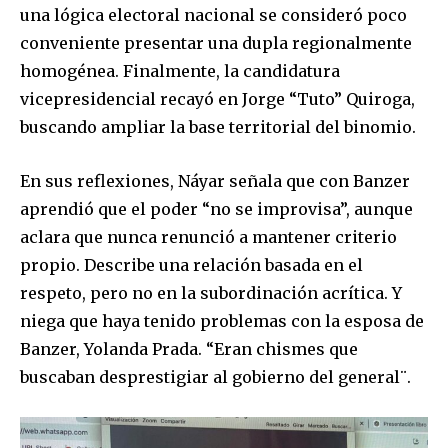
una lógica electoral nacional se consideró poco
conveniente presentar una dupla regionalmente
homogénea. Finalmente, la candidatura
vicepresidencial recayó en Jorge “Tuto” Quiroga,
buscando ampliar la base territorial del binomio.
En sus reflexiones, Náyar señala que con Banzer
aprendió que el poder “no se improvisa”, aunque
aclara que nunca renunció a mantener criterio
propio. Describe una relación basada en el
respeto, pero no en la subordinación acrítica. Y
niega que haya tenido problemas con la esposa de
Join our community of
SUBSCRIBERS and be part of the
Banzer, Yolanda Prada. “Eran chismes que
conversation.
buscaban desprestigiar al gobierno del general¨.
To subscribe, simply enter your email address on our website
or click the subscribe button below. Don't worry, we respect