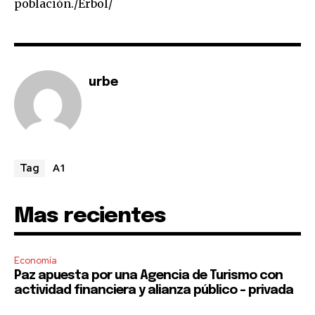
población./Erbol/
To subscribe, simply enter your email address on our website
or click the subscribe button below. Don't worry, we respect
your privacy and won't spam your inbox. Your information is
safe with us.
urbe
SUBSCRIBE
A1
Tag
I've read and accept the
Privacy Policy
.
Mas recientes
Economía
Paz apuesta por una Agencia de Turismo con
actividad financiera y alianza público – privada