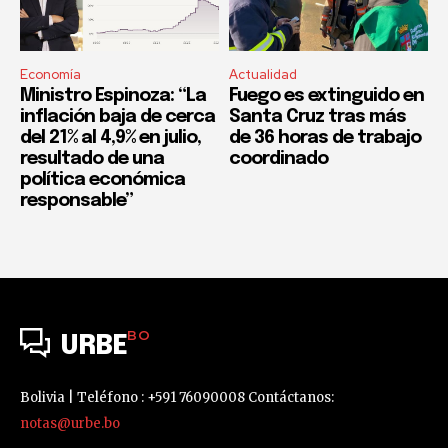
Economía
Actualidad
Ministro Espinoza: “La
Fuego es extinguido en
inflación baja de cerca
Santa Cruz tras más
del 21% al 4,9% en julio,
de 36 horas de trabajo
resultado de una
coordinado
política económica
responsable”
BO
URBE
Bolivia | Teléfono : +591 76090008 Contáctanos:
notas@urbe.bo