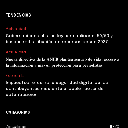
TENDENCIAS
Actualidad
Gobernaciones alistan ley para aplicar el 50/50 y
buscan redistribución de recursos desde 2027
Actualidad
𝐍𝐮𝐞𝐯𝐚 𝐝𝐢𝐫𝐞𝐜𝐭𝐢𝐯𝐚 𝐝𝐞 𝐥𝐚 𝐀𝐍𝐏𝐁 𝐩𝐥𝐚𝐧𝐭𝐞𝐚 𝐬𝐞𝐠𝐮𝐫𝐨 𝐝𝐞 𝐯𝐢𝐝𝐚, 𝐚𝐜𝐜𝐞𝐬𝐨 𝐚
𝐥𝐚 𝐢𝐧𝐟𝐨𝐫𝐦𝐚𝐜𝐢𝐨́𝐧 𝐲 𝐦𝐚𝐲𝐨𝐫 𝐩𝐫𝐨𝐭𝐞𝐜𝐜𝐢𝐨́𝐧 𝐩𝐚𝐫𝐚 𝐩𝐞𝐫𝐢𝐨𝐝𝐢𝐬𝐭𝐚𝐬
Economía
Impuestos refuerza la seguridad digital de los
contribuyentes mediante el doble factor de
autenticación
CATEGORIAS
Actualidad
11770