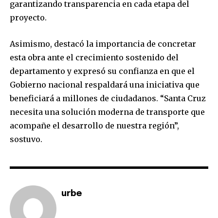
garantizando transparencia en cada etapa del
proyecto.
Asimismo, destacó la importancia de concretar
esta obra ante el crecimiento sostenido del
departamento y expresó su confianza en que el
Gobierno nacional respaldará una iniciativa que
beneficiará a millones de ciudadanos. “Santa Cruz
necesita una solución moderna de transporte que
acompañe el desarrollo de nuestra región”,
Join our community of
sostuvo.
SUBSCRIBERS and be part of the
conversation.
To subscribe, simply enter your email address on our website
or click the subscribe button below. Don't worry, we respect
urbe
your privacy and won't spam your inbox. Your information is
safe with us.