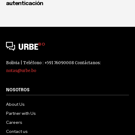
autenticación
BO
URBE
Bolivia | Teléfono : +591 76090008 Contáctanos:
notas@urbe.bo
NOSOTROS
About Us
Partner with Us
Careers
Contact us