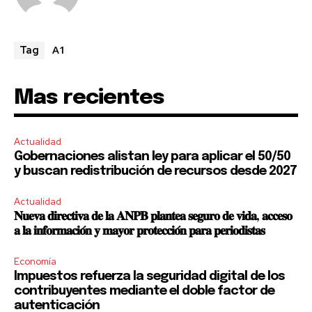
A1
Tag
SUBSCRIBE
Mas recientes
I've read and accept the
Privacy Policy
.
Actualidad
Gobernaciones alistan ley para aplicar el 50/50
y buscan redistribución de recursos desde 2027
Actualidad
𝐍𝐮𝐞𝐯𝐚 𝐝𝐢𝐫𝐞𝐜𝐭𝐢𝐯𝐚 𝐝𝐞 𝐥𝐚 𝐀𝐍𝐏𝐁 𝐩𝐥𝐚𝐧𝐭𝐞𝐚 𝐬𝐞𝐠𝐮𝐫𝐨 𝐝𝐞 𝐯𝐢𝐝𝐚, 𝐚𝐜𝐜𝐞𝐬𝐨
𝐚 𝐥𝐚 𝐢𝐧𝐟𝐨𝐫𝐦𝐚𝐜𝐢𝐨́𝐧 𝐲 𝐦𝐚𝐲𝐨𝐫 𝐩𝐫𝐨𝐭𝐞𝐜𝐜𝐢𝐨́𝐧 𝐩𝐚𝐫𝐚 𝐩𝐞𝐫𝐢𝐨𝐝𝐢𝐬𝐭𝐚𝐬
Economía
Impuestos refuerza la seguridad digital de los
contribuyentes mediante el doble factor de
autenticación