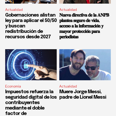
Actualidad
Actualidad
Gobernaciones alistan
𝐍𝐮𝐞𝐯𝐚 𝐝𝐢𝐫𝐞𝐜𝐭𝐢𝐯𝐚 𝐝𝐞 𝐥𝐚 𝐀𝐍𝐏𝐁
ley para aplicar el 50/50
𝐩𝐥𝐚𝐧𝐭𝐞𝐚 𝐬𝐞𝐠𝐮𝐫𝐨 𝐝𝐞 𝐯𝐢𝐝𝐚,
y buscan
𝐚𝐜𝐜𝐞𝐬𝐨 𝐚 𝐥𝐚 𝐢𝐧𝐟𝐨𝐫𝐦𝐚𝐜𝐢𝐨́𝐧 𝐲
redistribución de
𝐦𝐚𝐲𝐨𝐫 𝐩𝐫𝐨𝐭𝐞𝐜𝐜𝐢𝐨́𝐧 𝐩𝐚𝐫𝐚
recursos desde 2027
𝐩𝐞𝐫𝐢𝐨𝐝𝐢𝐬𝐭𝐚𝐬
Economía
Actualidad
Impuestos refuerza la
Muere Jorge Messi,
seguridad digital de los
padre de Lionel Messi
contribuyentes
mediante el doble
factor de