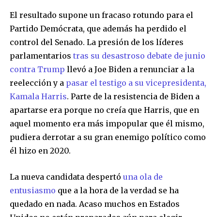
Join our community of
El resultado supone un fracaso rotundo para el
SUBSCRIBERS and be part of the
Partido Demócrata, que además ha perdido el
conversation.
control del Senado. La presión de los líderes
To subscribe, simply enter your email address on our website
parlamentarios
tras su desastroso debate de junio
or click the subscribe button below. Don't worry, we respect
contra Trump
llevó a Joe Biden a renunciar a la
your privacy and won't spam your inbox. Your information is
safe with us.
reelección y a
pasar el testigo a su vicepresidenta,
Kamala Harris
. Parte de la resistencia de Biden a
apartarse era porque no creía que Harris, que en
aquel momento era más impopular que él mismo,
pudiera derrotar a su gran enemigo político como
SUBSCRIBE
él hizo en 2020.
I've read and accept the
Privacy Policy
.
La nueva candidata despertó
una ola de
entusiasmo
que a la hora de la verdad se ha
quedado en nada. Acaso muchos en Estados