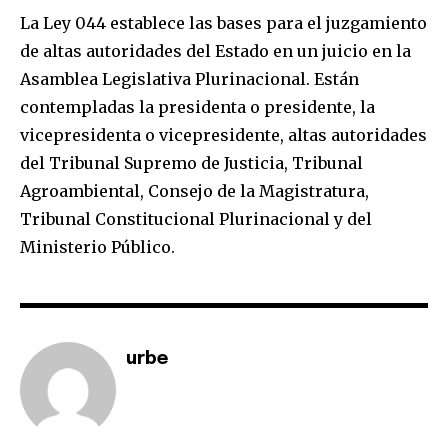
La Ley 044 establece las bases para el juzgamiento
de altas autoridades del Estado en un juicio en la
Join our community of
Asamblea Legislativa Plurinacional. Están
SUBSCRIBERS and be part of the
contempladas la presidenta o presidente, la
conversation.
vicepresidenta o vicepresidente, altas autoridades
del Tribunal Supremo de Justicia, Tribunal
To subscribe, simply enter your email address on our website
or click the subscribe button below. Don't worry, we respect
Agroambiental, Consejo de la Magistratura,
your privacy and won't spam your inbox. Your information is
Tribunal Constitucional Plurinacional y del
safe with us.
Ministerio Público.
SUBSCRIBE
urbe
I've read and accept the
Privacy Policy
.