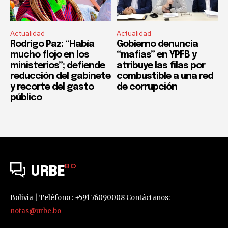
Actualidad
Actualidad
Rodrigo Paz: “Había
Gobierno denuncia
mucho flojo en los
“mafias” en YPFB y
ministerios”; defiende
atribuye las filas por
reducción del gabinete
combustible a una red
y recorte del gasto
de corrupción
público
BO
URBE
Bolivia | Teléfono : +591 76090008 Contáctanos:
notas@urbe.bo