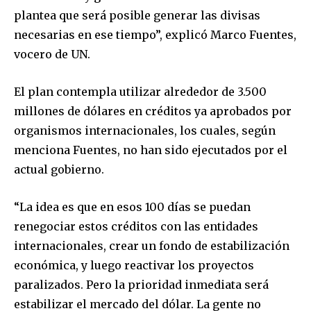
plantea que será posible generar las divisas
To subscribe, simply enter your email address on our website
necesarias en ese tiempo”, explicó Marco Fuentes,
or click the subscribe button below. Don't worry, we respect
your privacy and won't spam your inbox. Your information is
vocero de UN.
safe with us.
El plan contempla utilizar alrededor de 3.500
millones de dólares en créditos ya aprobados por
organismos internacionales, los cuales, según
menciona Fuentes, no han sido ejecutados por el
SUBSCRIBE
actual gobierno.
I've read and accept the
Privacy Policy
.
“La idea es que en esos 100 días se puedan
renegociar estos créditos con las entidades
internacionales, crear un fondo de estabilización
económica, y luego reactivar los proyectos
paralizados. Pero la prioridad inmediata será
estabilizar el mercado del dólar. La gente no