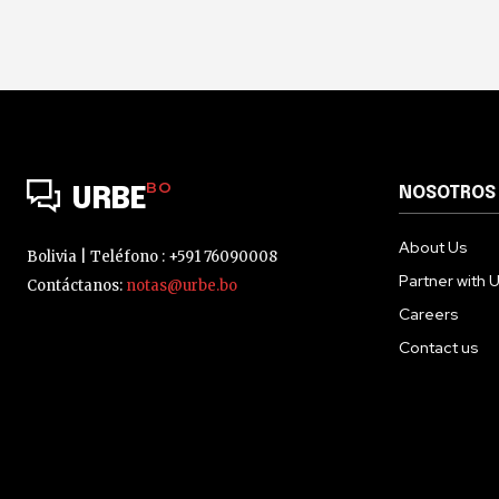
BO
NOSOTROS
URBE
About Us
Bolivia | Teléfono : +591 76090008
Partner with 
Contáctanos:
notas@urbe.bo
Careers
Contact us