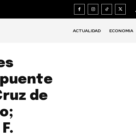
ACTUALIDAD
ECONOMIA
es
 puente
Cruz de
o;
F.