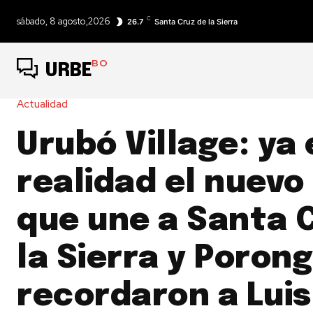
C
sábado, 8 agosto,2026
26.7
Santa Cruz de la Sierra
BO
URBE
Actualidad
Urubó Village: ya 
realidad el nuevo
que une a Santa 
la Sierra y Porong
recordaron a Luis 