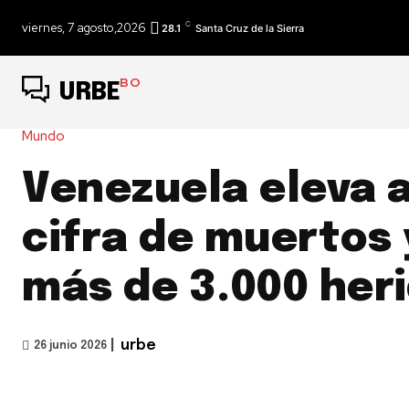
C
viernes, 7 agosto,2026
28.1
Santa Cruz de la Sierra
BO
URBE
Mundo
Venezuela eleva a
cifra de muertos
más de 3.000 her
|
urbe
26 junio 2026