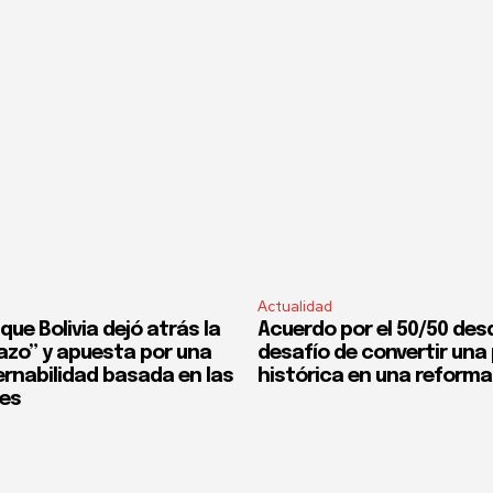
Actualidad
que Bolivia dejó atrás la
Acuerdo por el 50/50 desd
fazo” y apuesta por una
desafío de convertir un
rnabilidad basada en las
histórica en una reforma
nes