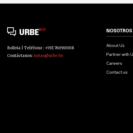
BO
NOSOTROS
URBE
About Us
Bolivia | Teléfono : +591 76090008
Partner with 
Contáctanos:
notas@urbe.bo
Careers
Contact us