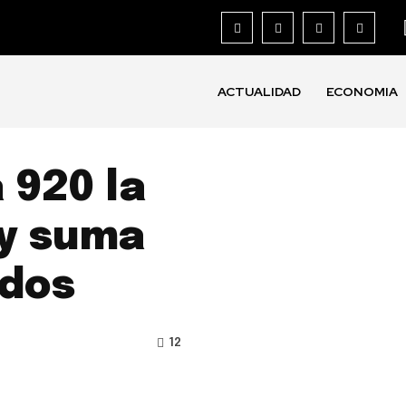
ACTUALIDAD
ECONOMIA
 920 la
 y suma
idos
12